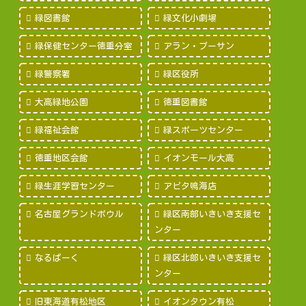
緑図書館
緑文化小劇場
緑保健センター徳重分室
アラン・プーサン
緑警察署
緑区役所
大高緑地公園
徳重図書館
緑福祉会館
緑スポーツセンター
徳重地区会館
イオンモール大高
緑生涯学習センター
アピタ鳴海店
名古屋グランドボウル
緑区南部いきいき支援セ
ンター
なるぱーく
緑区北部いきいき支援セ
ンター
旧東海道有松地区
イオンタウン有松