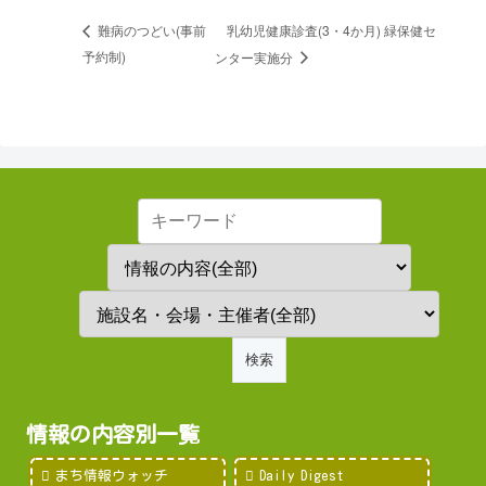
乳幼児健康診査(3・4か月) 緑保健セ
難病のつどい(事前
予約制)
ンター実施分
情報の内容別一覧
まち情報ウォッチ
Daily Digest