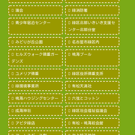
議会
緑消防署
青少年宿泊センター
緑区北部いきいき支援セ
ンター北部分室
みどりが丘公園
名古屋市緑区内
ヒルズウォーク徳重ガー
鳴海プール
デンズ
ユメリア徳重
緑区役所徳重支所
緑環境事業所
有松天満社
鳴海ハウジングセンター
六弦とコットン
成海神社
緑区社会福祉協議会
アピタ緑店
有松・鳴海絞会館