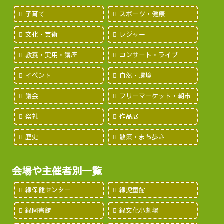
子育て
スポーツ・健康
文化・芸術
レジャー
教養・実用・講座
コンサート・ライブ
イベント
自然・環境
議会
フリーマーケット・朝市
祭礼
作品展
歴史
散策・まち歩き
会場や主催者別一覧
緑保健センター
緑児童館
緑図書館
緑文化小劇場