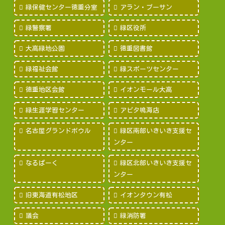
緑保健センター徳重分室
アラン・プーサン
緑警察署
緑区役所
大高緑地公園
徳重図書館
緑福祉会館
緑スポーツセンター
徳重地区会館
イオンモール大高
緑生涯学習センター
アピタ鳴海店
名古屋グランドボウル
緑区南部いきいき支援セ
ンター
なるぱーく
緑区北部いきいき支援セ
ンター
旧東海道有松地区
イオンタウン有松
議会
緑消防署