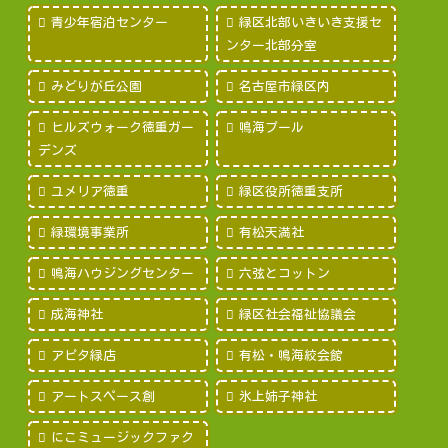
青少年宿泊センター
緑区北部いきいき支援セ
ンター北部分室
みどりが丘公園
名古屋市緑区内
ヒルズウォーク徳重ガー
鳴海プール
デンズ
ユメリア徳重
緑区役所徳重支所
緑環境事業所
有松天満社
鳴海ハウジングセンター
六弦とコットン
成海神社
緑区社会福祉協議会
アピタ緑店
有松・鳴海絞会館
アートスペース創
氷上姉子神社
にこミュージックファク