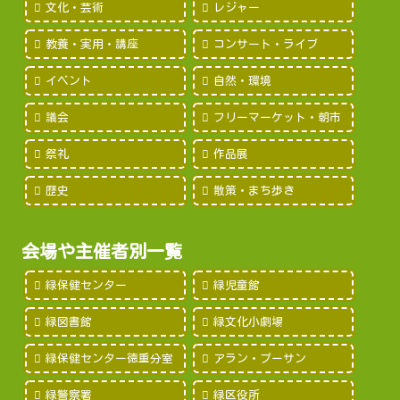
文化・芸術
レジャー
教養・実用・講座
コンサート・ライブ
イベント
自然・環境
議会
フリーマーケット・朝市
祭礼
作品展
歴史
散策・まち歩き
会場や主催者別一覧
緑保健センター
緑児童館
緑図書館
緑文化小劇場
緑保健センター徳重分室
アラン・プーサン
緑警察署
緑区役所