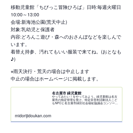
移動児童館「ちびっこ冒険ひろば」日時:毎週火曜日
10:00～13:00
会場:新海池公園(荒天中止)
対象:乳幼児と保護者
内容:どろんこ遊び・森へのおさんぽなどを楽しんで
います。
着替え持参、汚れてもいい服装で来てね。(おとなも
♪)
※雨天決行・荒天の場合は中止します
中止の場合はホームページに掲載します。
名古屋市 緑児童館
やってみたい！をやってみよう。緑児童館は名古
屋市の指定管理を受け、特定非営利活動法人こど
もNPOと名古屋市緑区社会福祉協議会コンソーシ
アムによって管理・運営をしています。
midorijidoukan.com