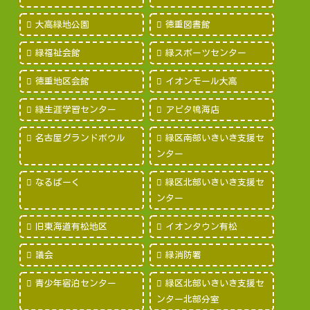
大高緑地公園
徳重図書館
緑福祉会館
緑スポーツセンター
徳重地区会館
イオンモール大高
緑生涯学習センター
アピタ鳴海店
名古屋グランドボウル
緑区南部いきいき支援セ
ンター
なるぱーく
緑区北部いきいき支援セ
ンター
旧東海道有松地区
イオンタウン有松
議会
緑消防署
青少年宿泊センター
緑区北部いきいき支援セ
ンター北部分室