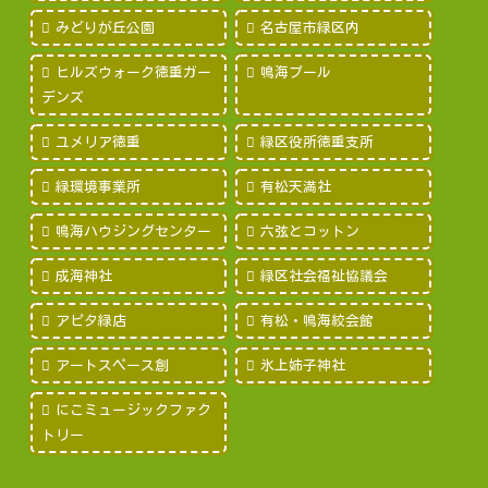
みどりが丘公園
名古屋市緑区内
ヒルズウォーク徳重ガー
鳴海プール
デンズ
ユメリア徳重
緑区役所徳重支所
緑環境事業所
有松天満社
鳴海ハウジングセンター
六弦とコットン
成海神社
緑区社会福祉協議会
アピタ緑店
有松・鳴海絞会館
アートスペース創
氷上姉子神社
にこミュージックファク
トリー