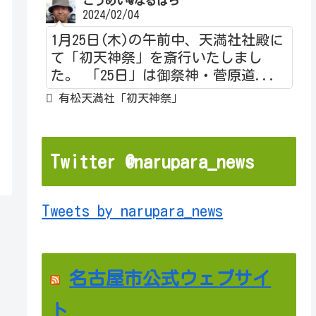
こうめい@なるぱら
2024/02/04
1月25日(木)の午前中、天満社社殿に
て「初天神祭」を斎行いたしまし
た。 「25日」は御祭神・菅原道...
有松天満社「初天神祭」
Twitter @narupara_news
Tweets by narupara_news
名古屋市公式ウェブサイ
ト