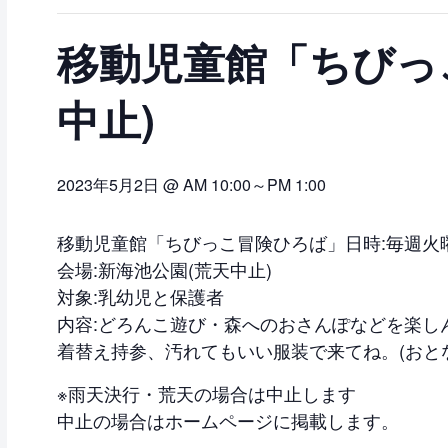
移動児童館「ちびっ
中止)
2023年5月2日 @ AM 10:00
～
PM 1:00
移動児童館「ちびっこ冒険ひろば」日時:毎週火曜日 1
会場:新海池公園(荒天中止)
対象:乳幼児と保護者
内容:どろんこ遊び・森へのおさんぽなどを楽し
着替え持参、汚れてもいい服装で来てね。(おとな
※雨天決行・荒天の場合は中止します
中止の場合はホームページに掲載します。