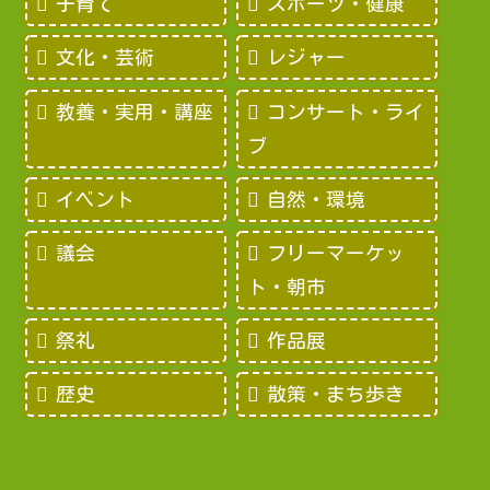
子育て
スポーツ・健康
文化・芸術
レジャー
教養・実用・講座
コンサート・ライ
ブ
イベント
自然・環境
議会
フリーマーケッ
ト・朝市
祭礼
作品展
歴史
散策・まち歩き