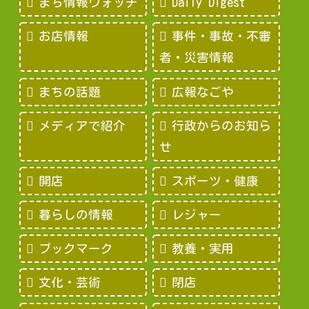
まち情報ウォッチ
Daily Digest
お店情報
事件・事故・不審
者・災害情報
まちの話題
広報なごや
メディアで紹介
行政からのお知ら
せ
開店
スポーツ・健康
暮らしの情報
レジャー
ブックマーク
教養・実用
文化・芸術
閉店