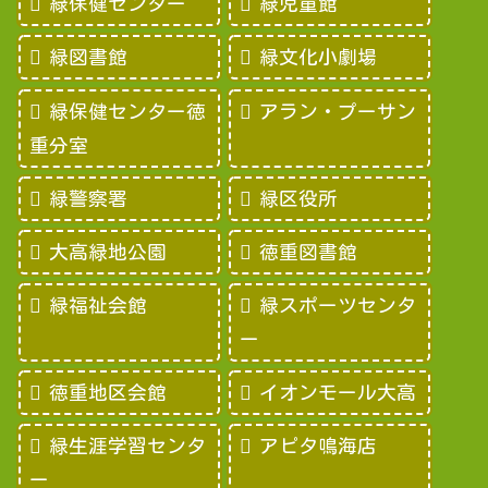
緑保健センター
緑児童館
緑図書館
緑文化小劇場
緑保健センター徳
アラン・プーサン
重分室
緑警察署
緑区役所
大高緑地公園
徳重図書館
緑福祉会館
緑スポーツセンタ
ー
徳重地区会館
イオンモール大高
緑生涯学習センタ
アピタ鳴海店
ー