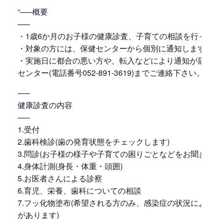
“—–概要
—–
・1歳6か月のお子様の健康診査、子育ての相談を行って
・対象の方には、保健センターから個別に通知します。
・実施日に都合の悪い方や、転入などにより通知が届か
センター(電話番号052-891-3619)までご連絡下さい。
—–
健康診査の内容
—–
1.受付
2.歯科検診(歯の発育状態をチェックします)
3.問診(お子様の様子や子育ての困りごとなどをお聞きしま
4.身体計測(身長・体重・頭囲)
5.お医者さんによる診察
6.育児、栄養、歯科についての相談
7.フッ化物塗布(希望される方のみ、感染症の状況により
があります)