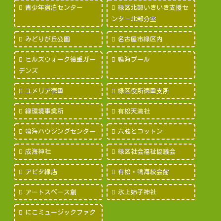
青少年宿泊センター
緑区北部いきいき支援セ
ンター北部分室
みどりが丘公園
名古屋市緑区内
ヒルズウォーク徳重ガー
鳴海プール
デンズ
ユメリア徳重
緑区役所徳重支所
緑環境事業所
有松天満社
鳴海ハウジングセンター
六弦とコットン
成海神社
緑区社会福祉協議会
アピタ緑店
有松・鳴海絞会館
アートスペース創
氷上姉子神社
にこミュージックファク