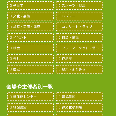
子育て
スポーツ・健康
文化・芸術
レジャー
教養・実用・講座
コンサート・ライブ
イベント
自然・環境
議会
フリーマーケット・朝市
祭礼
作品展
歴史
散策・まち歩き
会場や主催者別一覧
緑保健センター
緑児童館
緑図書館
緑文化小劇場