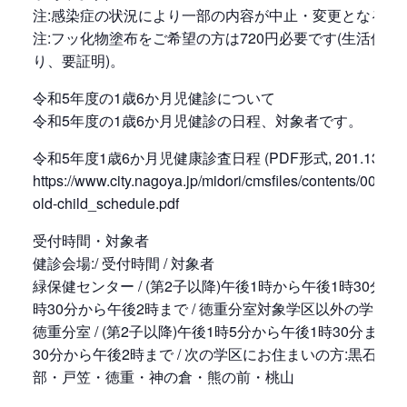
注:感染症の状況により一部の内容が中止・変更となる場
注:フッ化物塗布をご希望の方は720円必要です(生活保護
り、要証明)。
令和5年度の1歳6か月児健診について
令和5年度の1歳6か月児健診の日程、対象者です。
令和5年度1歳6か月児健康診査日程 (PDF形式, 201.13KB)
https://www.city.nagoya.jp/midori/cmsfiles/contents/0000
old-child_schedule.pdf
受付時間・対象者
健診会場:/ 受付時間 / 対象者
緑保健センター / (第2子以降)午後1時から午後1時30分まで
時30分から午後2時まで / 徳重分室対象学区以外の学区
徳重分室 / (第2子以降)午後1時5分から午後1時30分まで (
30分から午後2時まで / 次の学区にお住まいの方:黒石・
部・戸笠・徳重・神の倉・熊の前・桃山