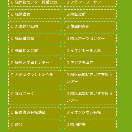
緑保健センター徳重分室
アラン・プーサン
緑警察署
緑区役所
大高緑地公園
徳重図書館
緑福祉会館
緑スポーツセンター
徳重地区会館
イオンモール大高
緑生涯学習センター
アピタ鳴海店
名古屋グランドボウル
緑区南部いきいき支援セ
ンター
なるぱーく
緑区北部いきいき支援セ
ンター
旧東海道有松地区
イオンタウン有松
議会
緑消防署