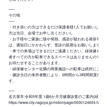
—–
その地
—–
・付き添いの方はできるだけ保護者様1人でお願いします
方は当日、会場でお申し出ください)。
・お子様やご家族に咳や発熱、感染が疑われる発疹等の
は、通知日にかかわらず、受診の延期をお願いします。
・車での来場はできるだけご遠慮ください。緑保健セン
者すべての方が駐車できるスペースはありませんので、
お待たせすることがあります。
・緑保健センター近隣の商業施設への駐車は絶対にご遠
・健診当日の来所者数により、2時間から3時間程度かか
す。
—–
名古屋市:令和5年度 1歳6か月児健康診査のご案内(緑区)
https://www.city.nagoya.jp/midori/page/0000124654.html