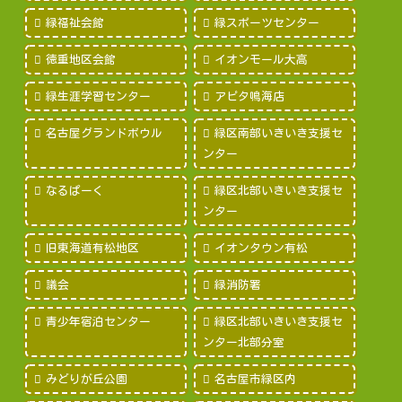
緑福祉会館
緑スポーツセンター
徳重地区会館
イオンモール大高
緑生涯学習センター
アピタ鳴海店
名古屋グランドボウル
緑区南部いきいき支援セ
ンター
なるぱーく
緑区北部いきいき支援セ
ンター
旧東海道有松地区
イオンタウン有松
議会
緑消防署
青少年宿泊センター
緑区北部いきいき支援セ
ンター北部分室
みどりが丘公園
名古屋市緑区内