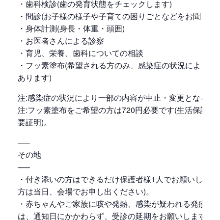
・歯科検診(歯の発育状態をチェックします)
・問診(お子様の様子や子育ての困りごとなどをお聞きしま
・身体計測(身長・体重・頭囲)
・お医者さんによる診察
・育児、栄養、歯科についての相談
・フッ素塗布(希望される方のみ、感染症の状況により中
あります)
注:感染症の状況により一部の内容が中止・変更となる場
注:フッ素塗布をご希望の方は720円必要です(生活保護
要証明)。
—–
その地
—–
・付き添いの方はできるだけ保護者様1人でお願いします
方は当日、会場でお申し出ください)。
・赤ちゃんやご家族に咳や発熱、感染が疑われる発疹等
は、通知日にかかわらず、受診の延期をお願いします。