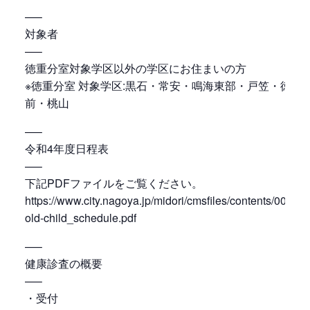
—–
対象者
—–
徳重分室対象学区以外の学区にお住まいの方
※徳重分室 対象学区:黒石・常安・鳴海東部・戸笠・徳重
前・桃山
—–
令和4年度日程表
—–
下記PDFファイルをご覧ください。
https://www.city.nagoya.jp/midori/cmsfiles/contents/0000
old-child_schedule.pdf
—–
健康診査の概要
—–
・受付