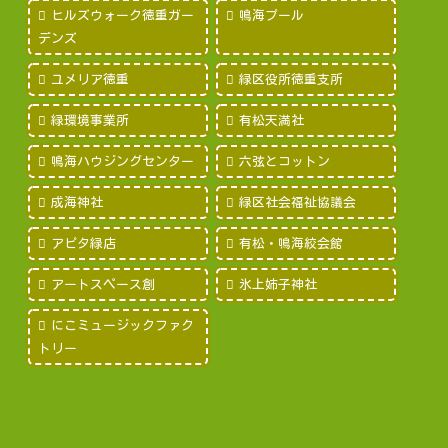
ヒルズウォーク徳重ガー
鳴海プール
デンズ
ユメリア徳重
緑区役所徳重支所
緑環境事業所
有松天満社
鳴海ハウジングセンター
六弦とコットン
成海神社
緑区社会福祉協議会
アピタ緑店
有松・鳴海絞会館
アートスペース創
氷上姉子神社
にこミュージックファク
トリー