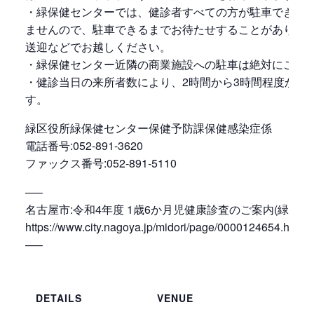
・緑保健センターでは、健診者すべての方が駐車できる
ませんので、駐車できるまでお待たせすることがありま
送迎などでお越しください。
・緑保健センター近隣の商業施設への駐車は絶対にご遠
・健診当日の来所者数により、2時間から3時間程度かか
す。
緑区役所緑保健センター保健予防課保健感染症係
電話番号:052-891-3620
ファックス番号:052-891-5110
—–
名古屋市:令和4年度 1歳6か月児健康診査のご案内(緑区)
https://www.city.nagoya.jp/midori/page/0000124654.html
—–
DETAILS
VENUE