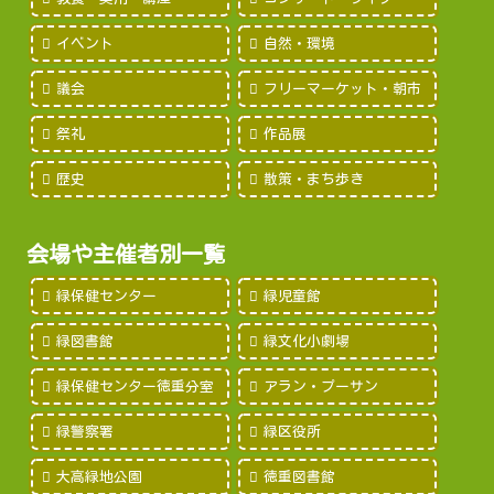
イベント
自然・環境
議会
フリーマーケット・朝市
祭礼
作品展
歴史
散策・まち歩き
会場や主催者別一覧
緑保健センター
緑児童館
緑図書館
緑文化小劇場
緑保健センター徳重分室
アラン・プーサン
緑警察署
緑区役所
大高緑地公園
徳重図書館