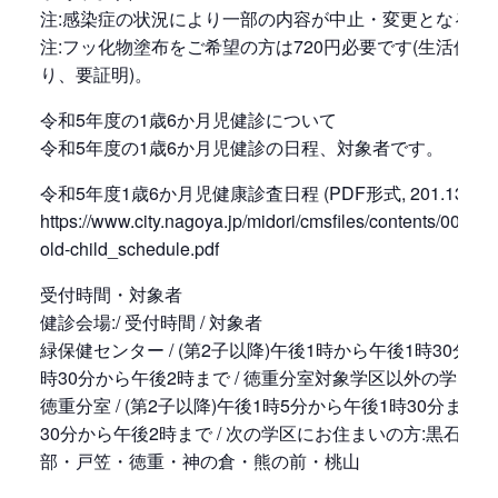
注:感染症の状況により一部の内容が中止・変更となる場
注:フッ化物塗布をご希望の方は720円必要です(生活保護
り、要証明)。
令和5年度の1歳6か月児健診について
令和5年度の1歳6か月児健診の日程、対象者です。
令和5年度1歳6か月児健康診査日程 (PDF形式, 201.13KB)
https://www.city.nagoya.jp/midori/cmsfiles/contents/0000
old-child_schedule.pdf
受付時間・対象者
健診会場:/ 受付時間 / 対象者
緑保健センター / (第2子以降)午後1時から午後1時30分まで
時30分から午後2時まで / 徳重分室対象学区以外の学区
徳重分室 / (第2子以降)午後1時5分から午後1時30分まで (
30分から午後2時まで / 次の学区にお住まいの方:黒石・
部・戸笠・徳重・神の倉・熊の前・桃山