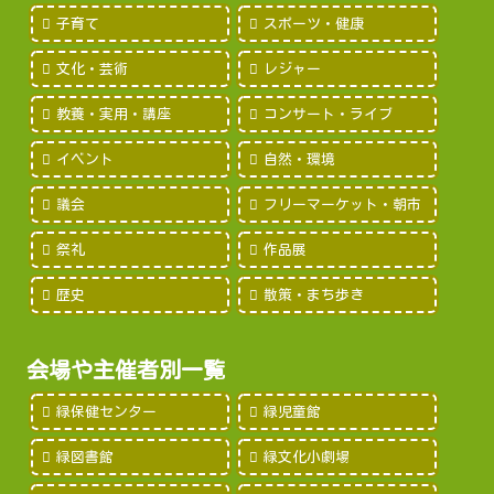
子育て
スポーツ・健康
文化・芸術
レジャー
教養・実用・講座
コンサート・ライブ
イベント
自然・環境
議会
フリーマーケット・朝市
祭礼
作品展
歴史
散策・まち歩き
会場や主催者別一覧
緑保健センター
緑児童館
緑図書館
緑文化小劇場