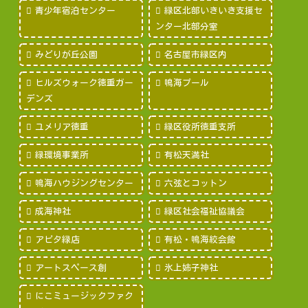
青少年宿泊センター
緑区北部いきいき支援セ
ンター北部分室
みどりが丘公園
名古屋市緑区内
ヒルズウォーク徳重ガー
鳴海プール
デンズ
ユメリア徳重
緑区役所徳重支所
緑環境事業所
有松天満社
鳴海ハウジングセンター
六弦とコットン
成海神社
緑区社会福祉協議会
アピタ緑店
有松・鳴海絞会館
アートスペース創
氷上姉子神社
にこミュージックファク