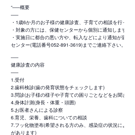
“—–概要
—–
・1歳6か月のお子様の健康診査、子育ての相談を行って
・対象の方には、保健センターから個別に通知します。
・実施日に都合の悪い方や、転入などにより通知が届か
センター(電話番号052-891-3619)までご連絡下さい。
—–
健康診査の内容
—–
1.受付
2.歯科検診(歯の発育状態をチェックします)
3.問診(お子様の様子や子育ての困りごとなどをお聞きしま
4.身体計測(身長・体重・頭囲)
5.お医者さんによる診察
6.育児、栄養、歯科についての相談
7.フッ化物塗布(希望される方のみ、感染症の状況により
があります)