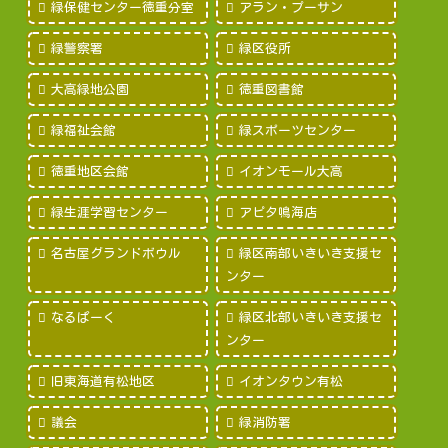
緑保健センター徳重分室
アラン・プーサン
緑警察署
緑区役所
大高緑地公園
徳重図書館
緑福祉会館
緑スポーツセンター
徳重地区会館
イオンモール大高
緑生涯学習センター
アピタ鳴海店
名古屋グランドボウル
緑区南部いきいき支援セ
ンター
なるぱーく
緑区北部いきいき支援セ
ンター
旧東海道有松地区
イオンタウン有松
議会
緑消防署