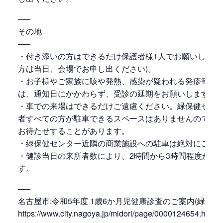
—–
その地
—–
・付き添いの方はできるだけ保護者様1人でお願いします
方は当日、会場でお申し出ください)。
・お子様やご家族に咳や発熱、感染が疑われる発疹等の
は、通知日にかかわらず、受診の延期をお願いします。
・車での来場はできるだけご遠慮ください。緑保健セン
者すべての方が駐車できるスペースはありませんので、
お待たせすることがあります。
・緑保健センター近隣の商業施設への駐車は絶対にご遠
・健診当日の来所者数により、2時間から3時間程度かか
す。
—–
名古屋市:令和5年度 1歳6か月児健康診査のご案内(緑区)
https://www.city.nagoya.jp/midori/page/0000124654.html