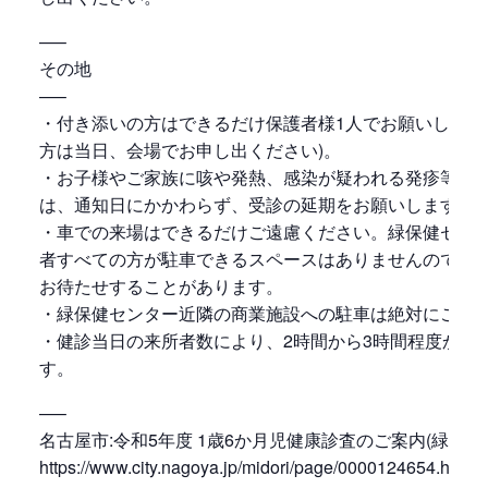
—–
その地
—–
・付き添いの方はできるだけ保護者様1人でお願いします
方は当日、会場でお申し出ください)。
・お子様やご家族に咳や発熱、感染が疑われる発疹等の
は、通知日にかかわらず、受診の延期をお願いします。
・車での来場はできるだけご遠慮ください。緑保健セン
者すべての方が駐車できるスペースはありませんので、
お待たせすることがあります。
・緑保健センター近隣の商業施設への駐車は絶対にご遠
・健診当日の来所者数により、2時間から3時間程度かか
す。
—–
名古屋市:令和5年度 1歳6か月児健康診査のご案内(緑区)
https://www.city.nagoya.jp/midori/page/0000124654.html