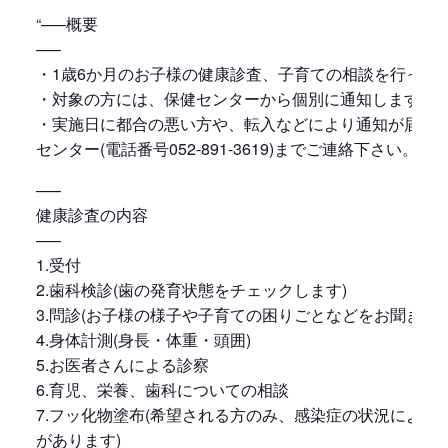
“—–概要
—–
・1歳6か月のお子様の健康診査、子育ての相談を行って
・対象の方には、保健センターから個別に通知します。
・実施日に都合の悪い方や、転入などにより通知が届か
センター(電話番号052-891-3619)までご連絡下さい。
—–
健康診査の内容
—–
1.受付
2.歯科検診(歯の発育状態をチェックします)
3.問診(お子様の様子や子育ての困りごとなどをお聞きしま
4.身体計測(身長・体重・頭囲)
5.お医者さんによる診察
6.育児、栄養、歯科についての相談
7.フッ化物塗布(希望される方のみ、感染症の状況により
があります)