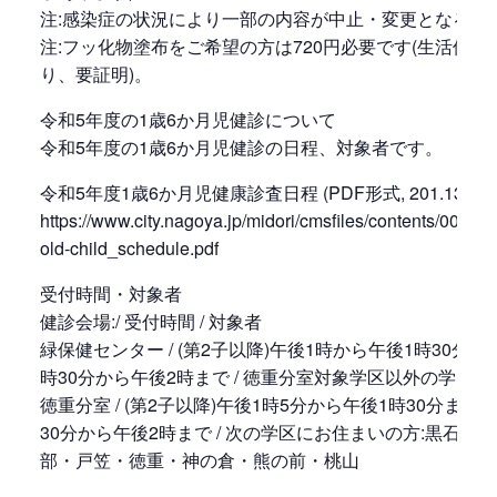
注:感染症の状況により一部の内容が中止・変更となる場
注:フッ化物塗布をご希望の方は720円必要です(生活保護
り、要証明)。
令和5年度の1歳6か月児健診について
令和5年度の1歳6か月児健診の日程、対象者です。
令和5年度1歳6か月児健康診査日程 (PDF形式, 201.13KB)
https://www.city.nagoya.jp/midori/cmsfiles/contents/0000
old-child_schedule.pdf
受付時間・対象者
健診会場:/ 受付時間 / 対象者
緑保健センター / (第2子以降)午後1時から午後1時30分まで
時30分から午後2時まで / 徳重分室対象学区以外の学区
徳重分室 / (第2子以降)午後1時5分から午後1時30分まで (
30分から午後2時まで / 次の学区にお住まいの方:黒石・
部・戸笠・徳重・神の倉・熊の前・桃山