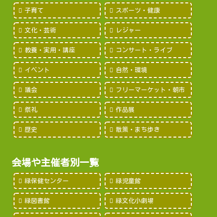
子育て
スポーツ・健康
文化・芸術
レジャー
教養・実用・講座
コンサート・ライブ
イベント
自然・環境
議会
フリーマーケット・朝市
祭礼
作品展
歴史
散策・まち歩き
会場や主催者別一覧
緑保健センター
緑児童館
緑図書館
緑文化小劇場