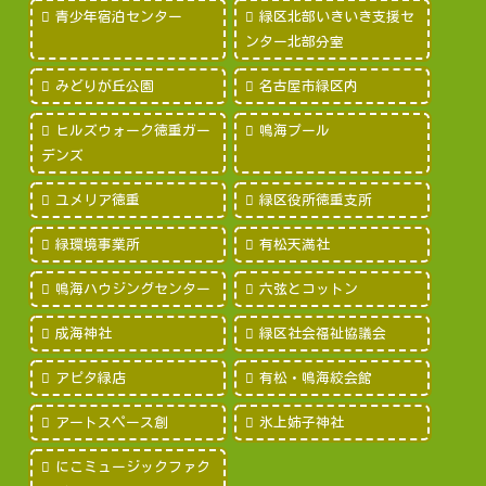
青少年宿泊センター
緑区北部いきいき支援セ
ンター北部分室
みどりが丘公園
名古屋市緑区内
ヒルズウォーク徳重ガー
鳴海プール
デンズ
ユメリア徳重
緑区役所徳重支所
緑環境事業所
有松天満社
鳴海ハウジングセンター
六弦とコットン
成海神社
緑区社会福祉協議会
アピタ緑店
有松・鳴海絞会館
アートスペース創
氷上姉子神社
にこミュージックファク