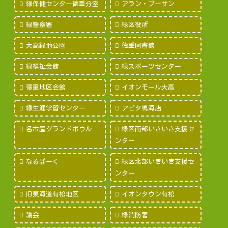
緑保健センター徳重分室
アラン・プーサン
緑警察署
緑区役所
大高緑地公園
徳重図書館
緑福祉会館
緑スポーツセンター
徳重地区会館
イオンモール大高
緑生涯学習センター
アピタ鳴海店
名古屋グランドボウル
緑区南部いきいき支援セ
ンター
なるぱーく
緑区北部いきいき支援セ
ンター
旧東海道有松地区
イオンタウン有松
議会
緑消防署