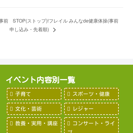
(事前
STOP(ストップ)!フレイル みんなde健康体操(事前
申し込み・先着順)
イベント内容別一覧
子育て
スポーツ・健康
文化・芸術
レジャー
教養・実用・講座
コンサート・ライ
ブ