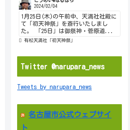
こうめい@なるぱら
2024/02/04
1月25日(木)の午前中、天満社社殿に
て「初天神祭」を斎行いたしまし
た。 「25日」は御祭神・菅原道...
有松天満社「初天神祭」
Twitter @narupara_news
Tweets by narupara_news
名古屋市公式ウェブサイ
ト