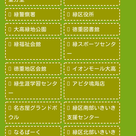
緑警察署
緑区役所
大高緑地公園
徳重図書館
緑福祉会館
緑スポーツセンタ
ー
徳重地区会館
イオンモール大高
緑生涯学習センタ
アピタ鳴海店
ー
名古屋グランドボ
緑区南部いきいき
ウル
支援センター
なるぱーく
緑区北部いきいき