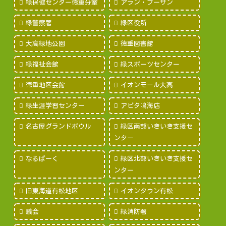
緑保健センター徳重分室
アラン・プーサン
緑警察署
緑区役所
大高緑地公園
徳重図書館
緑福祉会館
緑スポーツセンター
徳重地区会館
イオンモール大高
緑生涯学習センター
アピタ鳴海店
名古屋グランドボウル
緑区南部いきいき支援セ
ンター
なるぱーく
緑区北部いきいき支援セ
ンター
旧東海道有松地区
イオンタウン有松
議会
緑消防署