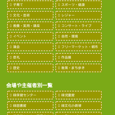
子育て
スポーツ・健康
文化・芸術
レジャー
教養・実用・講座
コンサート・ライブ
イベント
自然・環境
議会
フリーマーケット・朝市
祭礼
作品展
歴史
散策・まち歩き
会場や主催者別一覧
緑保健センター
緑児童館
緑図書館
緑文化小劇場