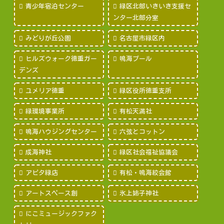
青少年宿泊センター
緑区北部いきいき支援セ
ンター北部分室
みどりが丘公園
名古屋市緑区内
ヒルズウォーク徳重ガー
鳴海プール
デンズ
ユメリア徳重
緑区役所徳重支所
緑環境事業所
有松天満社
鳴海ハウジングセンター
六弦とコットン
成海神社
緑区社会福祉協議会
アピタ緑店
有松・鳴海絞会館
アートスペース創
氷上姉子神社
にこミュージックファク