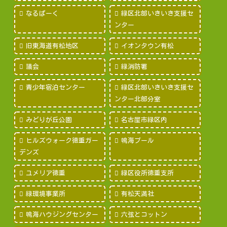
なるぱーく
緑区北部いきいき支援セ
ンター
旧東海道有松地区
イオンタウン有松
議会
緑消防署
青少年宿泊センター
緑区北部いきいき支援セ
ンター北部分室
みどりが丘公園
名古屋市緑区内
ヒルズウォーク徳重ガー
鳴海プール
デンズ
ユメリア徳重
緑区役所徳重支所
緑環境事業所
有松天満社
鳴海ハウジングセンター
六弦とコットン