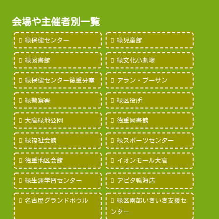
会場や主催者別一覧
緑保健センター
緑児童館
緑図書館
緑文化小劇場
緑保健センター徳重分室
アラン・プーサン
緑警察署
緑区役所
大高緑地公園
徳重図書館
緑福祉会館
緑スポーツセンター
徳重地区会館
イオンモール大高
緑生涯学習センター
アピタ鳴海店
名古屋グランドボウル
緑区南部いきいき支援セ
ンター