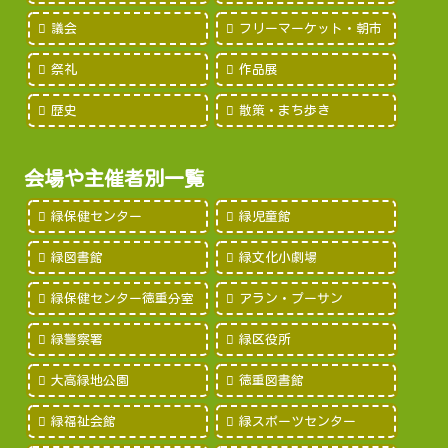
議会
フリーマーケット・朝市
祭礼
作品展
歴史
散策・まち歩き
会場や主催者別一覧
緑保健センター
緑児童館
緑図書館
緑文化小劇場
緑保健センター徳重分室
アラン・プーサン
緑警察署
緑区役所
大高緑地公園
徳重図書館
緑福祉会館
緑スポーツセンター