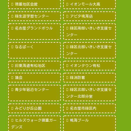
徳重地区会館
イオンモール大高
緑生涯学習センター
アピタ鳴海店
名古屋グランドボウル
緑区南部いきいき支援セ
ンター
なるぱーく
緑区北部いきいき支援セ
ンター
旧東海道有松地区
イオンタウン有松
議会
緑消防署
青少年宿泊センター
緑区北部いきいき支援セ
ンター北部分室
みどりが丘公園
名古屋市緑区内
ヒルズウォーク徳重ガー
鳴海プール
デンズ