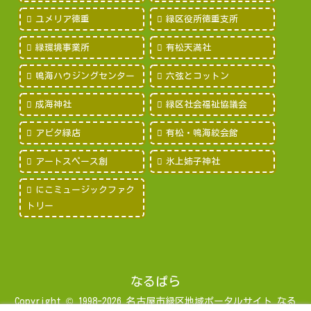
ユメリア徳重
緑区役所徳重支所
緑環境事業所
有松天満社
鳴海ハウジングセンター
六弦とコットン
成海神社
緑区社会福祉協議会
アピタ緑店
有松・鳴海絞会館
アートスペース創
氷上姉子神社
にこミュージックファク
トリー
なるぱら
Copyright © 1998-2026 名古屋市緑区地域ポータルサイト なる