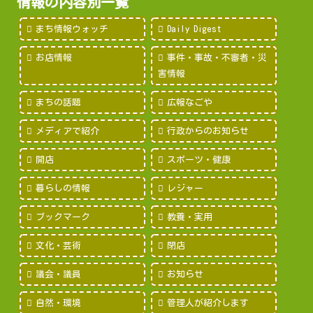
情報の内容別一覧
まち情報ウォッチ
Daily Digest
お店情報
事件・事故・不審者・災
害情報
まちの話題
広報なごや
メディアで紹介
行政からのお知らせ
開店
スポーツ・健康
暮らしの情報
レジャー
ブックマーク
教養・実用
文化・芸術
閉店
議会・議員
お知らせ
自然・環境
管理人が紹介します