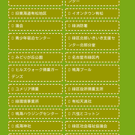
ンター
旧東海道有松地区
イオンタウン有松
議会
緑消防署
青少年宿泊センター
緑区北部いきいき支援セ
ンター北部分室
みどりが丘公園
名古屋市緑区内
ヒルズウォーク徳重ガー
鳴海プール
デンズ
ユメリア徳重
緑区役所徳重支所
緑環境事業所
有松天満社
鳴海ハウジングセンター
六弦とコットン
成海神社
緑区社会福祉協議会