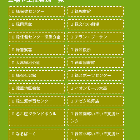
緑保健センター
緑児童館
緑図書館
緑文化小劇場
緑保健センター徳重分室
アラン・プーサン
緑警察署
緑区役所
大高緑地公園
徳重図書館
緑福祉会館
緑スポーツセンター
徳重地区会館
イオンモール大高
緑生涯学習センター
アピタ鳴海店
名古屋グランドボウル
緑区南部いきいき支援セ
ンター
なるぱーく
緑区北部いきいき支援セ