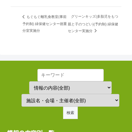
グリーンキッズ(多胎児をもつ
もぐもぐ離乳食教室(事前
予約制) 緑保健センター徳重
親と子のつどい)(予約制) 緑保健
分室実施分
センター実施分