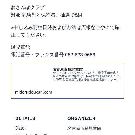
おさんぽクラブ
対象:乳幼児と保護者。抽選で8組
※申し込み開始日時および方法は広報なごやにて確
認してください。
緑児童館
電話番号・ファクス番号 052-623-9656
名古屋市 緑児童館
やってみたい！をやってみよう。緑児童館は名古
屋市の指定管理を受け、特定非営利活動法人こど
もNPOと名古屋市緑区社会福祉協議会コンソーシ
アムによって管理・運営をしています。
midorijidoukan.com
DETAILS
ORGANIZER
Date:
名古屋市緑児童館