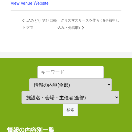
View Venue Website
クリスマスリースを作ろう!(事前申し
JAみどり 第14回軽
トラ市
込み・先着順)
情報の内容別一覧