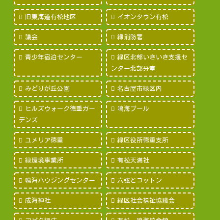
旧東海道有松地区
イオンタウン有松
議会
緑消防署
青少年宿泊センター
緑区北部いきいき支援セ
ンター北部分室
みどりが丘公園
名古屋市緑区内
ヒルズウォーク徳重ガー
鳴海プール
デンズ
ユメリア徳重
緑区役所徳重支所
緑環境事業所
有松天満社
鳴海ハウジングセンター
六弦とコットン
成海神社
緑区社会福祉協議会