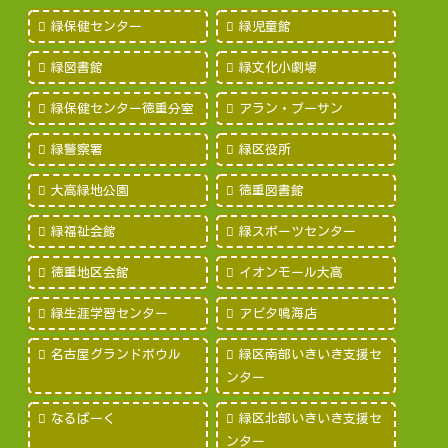
緑保健センター
緑児童館
緑図書館
緑文化小劇場
緑保健センター徳重分室
アラン・プーサン
緑警察署
緑区役所
大高緑地公園
徳重図書館
緑福祉会館
緑スポーツセンター
徳重地区会館
イオンモール大高
緑生涯学習センター
アピタ鳴海店
名古屋グランドボウル
緑区南部いきいき支援セ
ンター
なるぱーく
緑区北部いきいき支援セ
ンター