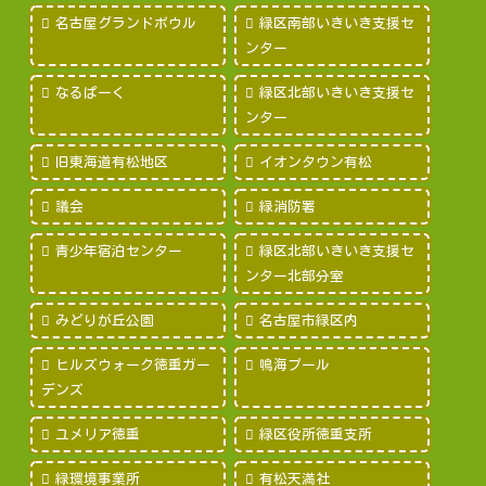
名古屋グランドボウル
緑区南部いきいき支援セ
ンター
なるぱーく
緑区北部いきいき支援セ
ンター
旧東海道有松地区
イオンタウン有松
議会
緑消防署
青少年宿泊センター
緑区北部いきいき支援セ
ンター北部分室
みどりが丘公園
名古屋市緑区内
ヒルズウォーク徳重ガー
鳴海プール
デンズ
ユメリア徳重
緑区役所徳重支所
緑環境事業所
有松天満社