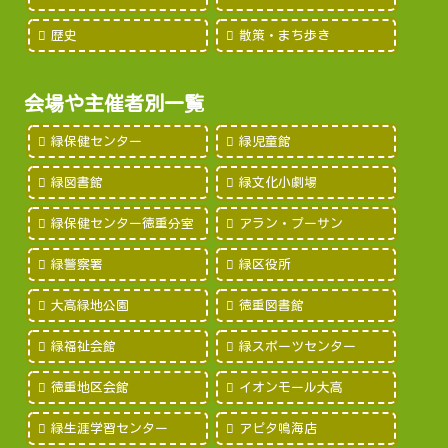
歴史
散策・まち歩き
会場や主催者別一覧
緑保健センター
緑児童館
緑図書館
緑文化小劇場
緑保健センター徳重分室
アラン・プーサン
緑警察署
緑区役所
大高緑地公園
徳重図書館
緑福祉会館
緑スポーツセンター
徳重地区会館
イオンモール大高
緑生涯学習センター
アピタ鳴海店