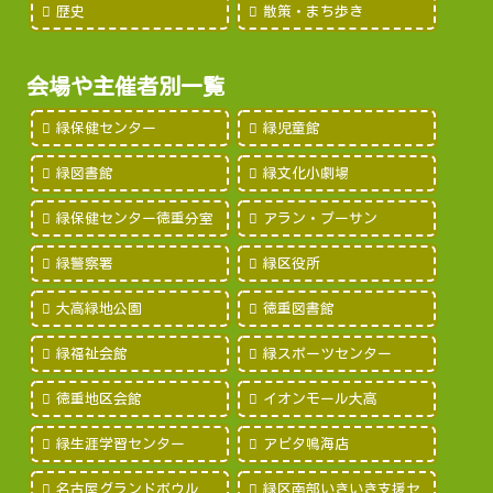
歴史
散策・まち歩き
会場や主催者別一覧
緑保健センター
緑児童館
緑図書館
緑文化小劇場
緑保健センター徳重分室
アラン・プーサン
緑警察署
緑区役所
大高緑地公園
徳重図書館
緑福祉会館
緑スポーツセンター
徳重地区会館
イオンモール大高
緑生涯学習センター
アピタ鳴海店
名古屋グランドボウル
緑区南部いきいき支援セ