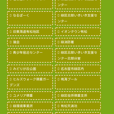
ンター
なるぱーく
緑区北部いきいき支援セ
ンター
旧東海道有松地区
イオンタウン有松
議会
緑消防署
青少年宿泊センター
緑区北部いきいき支援セ
ンター北部分室
みどりが丘公園
名古屋市緑区内
ヒルズウォーク徳重ガー
鳴海プール
デンズ
ユメリア徳重
緑区役所徳重支所
緑環境事業所
有松天満社