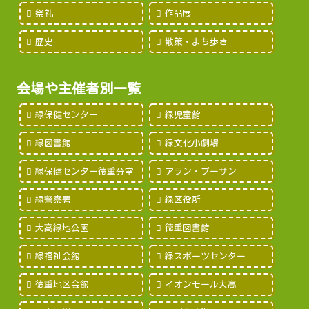
祭礼
作品展
歴史
散策・まち歩き
会場や主催者別一覧
緑保健センター
緑児童館
緑図書館
緑文化小劇場
緑保健センター徳重分室
アラン・プーサン
緑警察署
緑区役所
大高緑地公園
徳重図書館
緑福祉会館
緑スポーツセンター
徳重地区会館
イオンモール大高