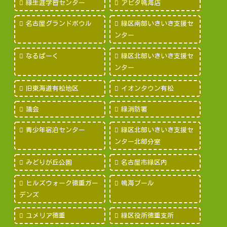
緑生涯学習センター
アピタ鳴海店
名古屋グランドボウル
緑区南部いきいき支援セ
ンター
なるぱーく
緑区北部いきいき支援セ
ンター
旧東海道有松地区
イオンタウン有松
議会
緑消防署
青少年宿泊センター
緑区北部いきいき支援セ
ンター北部分室
みどりが丘公園
名古屋市緑区内
ヒルズウォーク徳重ガー
鳴海プール
デンズ
ユメリア徳重
緑区役所徳重支所