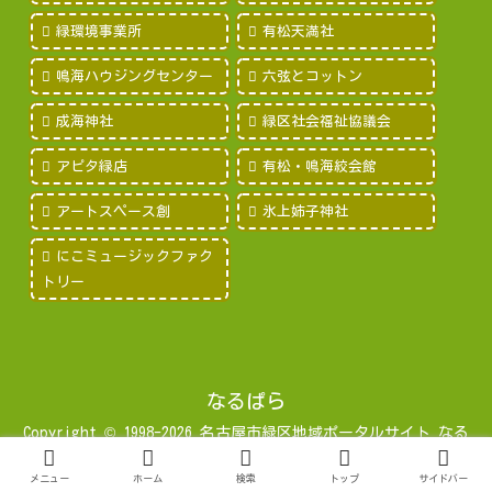
緑環境事業所
有松天満社
鳴海ハウジングセンター
六弦とコットン
成海神社
緑区社会福祉協議会
アピタ緑店
有松・鳴海絞会館
アートスペース創
氷上姉子神社
にこミュージックファク
トリー
なるぱら
Copyright © 1998-2026 名古屋市緑区地域ポータルサイト なる
みパラダイス All Rights Reserved.
メニュー
ホーム
検索
トップ
サイドバー