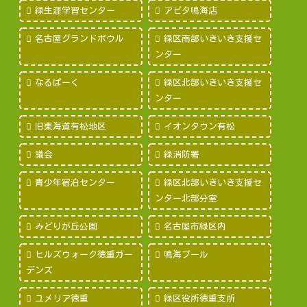
緑生涯学習センター
アピタ鳴海店
名古屋グランドボウル
緑区南部いきいき支援セ
ンター
なるぱーく
緑区北部いきいき支援セ
ンター
旧東海道有松地区
イオンタウン有松
議会
緑消防署
青少年宿泊センター
緑区北部いきいき支援セ
ンター北部分室
みどりが丘公園
名古屋市緑区内
ヒルズウォーク徳重ガー
鳴海プール
デンズ
ユメリア徳重
緑区役所徳重支所