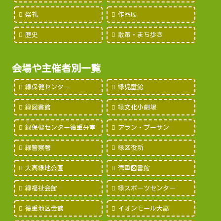
祭礼
作品展
歴史
散策・まち歩き
会場や主催者別一覧
緑保健センター
緑児童館
緑図書館
緑文化小劇場
緑保健センター徳重分室
アラン・プーサン
緑警察署
緑区役所
大高緑地公園
徳重図書館
緑福祉会館
緑スポーツセンター
徳重地区会館
イオンモール大高