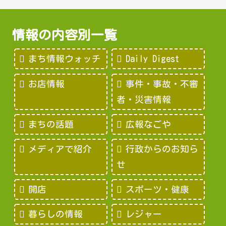
情報の内容別一覧
まち情報ウォッチ
Daily Digest
お店情報
事件・事故・不審
者・災害情報
まちの話題
広報なごや
メディアで紹介
行政からのお知ら
せ
開店
スポーツ・健康
暮らしの情報
レジャー