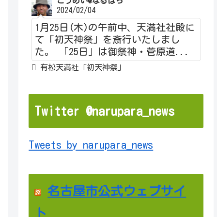
こうめい@なるぱら
2024/02/04
1月25日(木)の午前中、天満社社殿に
て「初天神祭」を斎行いたしまし
た。 「25日」は御祭神・菅原道...
有松天満社「初天神祭」
Twitter @narupara_news
Tweets by narupara_news
名古屋市公式ウェブサイ
ト