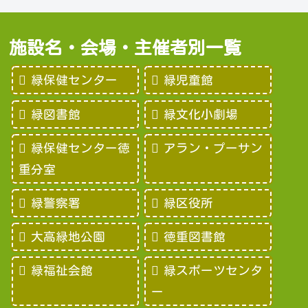
施設名・会場・主催者別一覧
緑保健センター
緑児童館
緑図書館
緑文化小劇場
緑保健センター徳
アラン・プーサン
重分室
緑警察署
緑区役所
大高緑地公園
徳重図書館
緑福祉会館
緑スポーツセンタ
ー