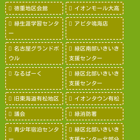
徳重地区会館
イオンモール大高
緑生涯学習センタ
アピタ鳴海店
ー
名古屋グランドボ
緑区南部いきいき
ウル
支援センター
なるぱーく
緑区北部いきいき
支援センター
旧東海道有松地区
イオンタウン有松
議会
緑消防署
青少年宿泊センタ
緑区北部いきいき
ー
支援センター北部分