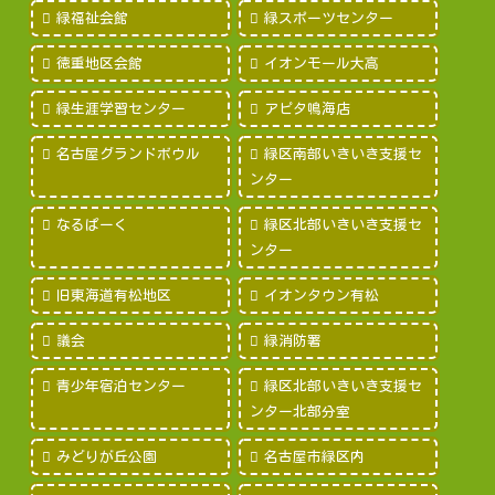
緑福祉会館
緑スポーツセンター
徳重地区会館
イオンモール大高
緑生涯学習センター
アピタ鳴海店
名古屋グランドボウル
緑区南部いきいき支援セ
ンター
なるぱーく
緑区北部いきいき支援セ
ンター
旧東海道有松地区
イオンタウン有松
議会
緑消防署
青少年宿泊センター
緑区北部いきいき支援セ
ンター北部分室
みどりが丘公園
名古屋市緑区内