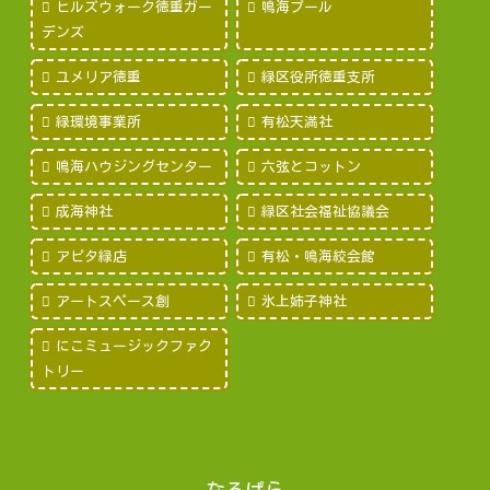
ヒルズウォーク徳重ガー
鳴海プール
デンズ
ユメリア徳重
緑区役所徳重支所
緑環境事業所
有松天満社
鳴海ハウジングセンター
六弦とコットン
成海神社
緑区社会福祉協議会
アピタ緑店
有松・鳴海絞会館
アートスペース創
氷上姉子神社
にこミュージックファク
トリー
なるぱら