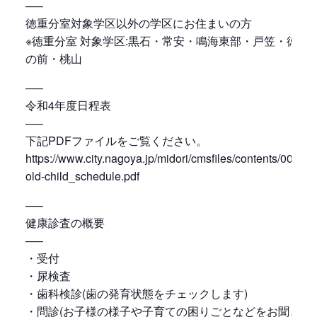
—–
徳重分室対象学区以外の学区にお住まいの方
※徳重分室 対象学区:黒石・常安・鳴海東部・戸笠・徳重
の前・桃山
—–
令和4年度日程表
—–
下記PDFファイルをご覧ください。
https://www.city.nagoya.jp/midori/cmsfiles/contents/0000
old-child_schedule.pdf
—–
健康診査の概要
—–
・受付
・尿検査
・歯科検診(歯の発育状態をチェックします)
・問診(お子様の様子や子育ての困りごとなどをお聞きしま