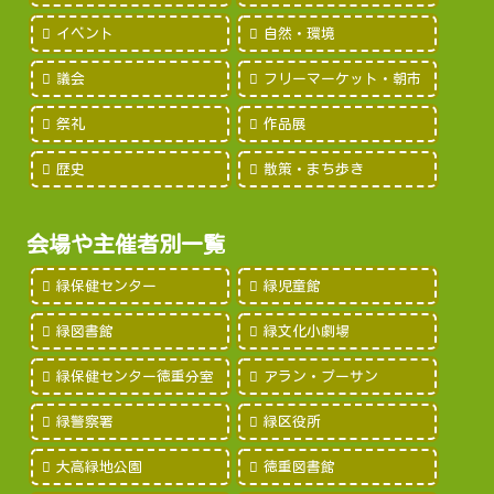
イベント
自然・環境
議会
フリーマーケット・朝市
祭礼
作品展
歴史
散策・まち歩き
会場や主催者別一覧
緑保健センター
緑児童館
緑図書館
緑文化小劇場
緑保健センター徳重分室
アラン・プーサン
緑警察署
緑区役所
大高緑地公園
徳重図書館