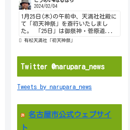
こうめい@なるぱら
2024/02/04
1月25日(木)の午前中、天満社社殿に
て「初天神祭」を斎行いたしまし
た。 「25日」は御祭神・菅原道...
有松天満社「初天神祭」
Twitter @narupara_news
Tweets by narupara_news
名古屋市公式ウェブサイ
ト