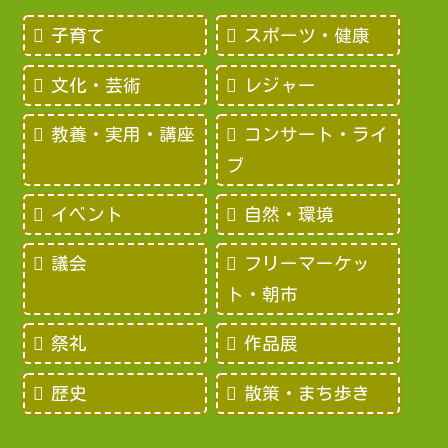
子育て
スポーツ・健康
文化・芸術
レジャー
教養・実用・講座
コンサート・ライ
ブ
イベント
自然・環境
議会
フリーマーケッ
ト・朝市
祭礼
作品展
歴史
散策・まち歩き