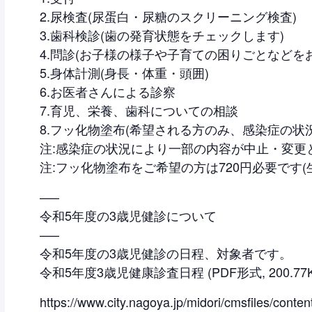
2.尿検査(尿蛋白・尿糖のスクリーニング検査)
3.歯科検診(歯の発育状態をチェックします)
4.問診(お子様の様子や子育ての困りごとなどを
5.身体計測(身長・体重・頭囲)
6.お医者さんによる診察
7.育児、栄養、歯科についての相談
8.フッ化物塗布(希望される方のみ、感染症の状
注:感染症の状況により一部の内容が中止・変更
注:フッ化物塗布をご希望の方は720円必要です
—–
令和5年度の3歳児健診について
—–
令和5年度の3歳児健診の日程、対象者です。
令和5年度3歳児健康診査日程 (PDF形式, 200.77K
https://www.city.nagoya.jp/midori/cmsfiles/cont