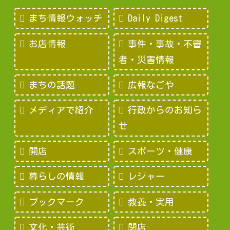
まち情報ウォッチ
Daily Digest
お店情報
事件・事故・不審
者・災害情報
まちの話題
広報なごや
メディアで紹介
行政からのお知ら
せ
開店
スポーツ・健康
暮らしの情報
レジャー
ブックマーク
教養・実用
文化・芸術
閉店