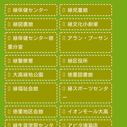
緑保健センター
緑児童館
緑図書館
緑文化小劇場
緑保健センター徳
アラン・プーサン
重分室
緑警察署
緑区役所
大高緑地公園
徳重図書館
緑福祉会館
緑スポーツセンタ
ー
徳重地区会館
イオンモール大高
緑生涯学習センタ
アピタ鳴海店