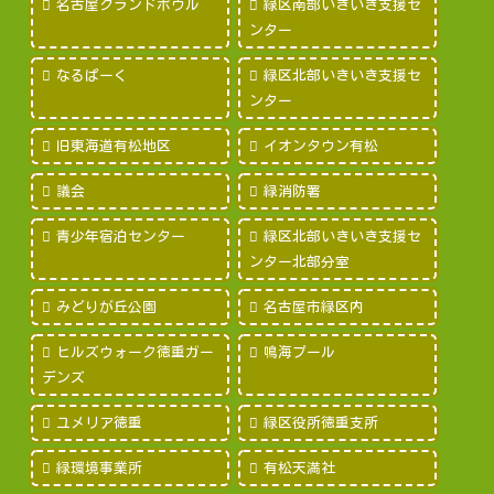
名古屋グランドボウル
緑区南部いきいき支援セ
ンター
なるぱーく
緑区北部いきいき支援セ
ンター
旧東海道有松地区
イオンタウン有松
議会
緑消防署
青少年宿泊センター
緑区北部いきいき支援セ
ンター北部分室
みどりが丘公園
名古屋市緑区内
ヒルズウォーク徳重ガー
鳴海プール
デンズ
ユメリア徳重
緑区役所徳重支所
緑環境事業所
有松天満社