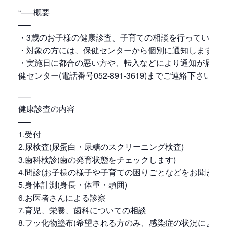
“—–概要
—–
・3歳のお子様の健康診査、子育ての相談を行っています
・対象の方には、保健センターから個別に通知します。
・実施日に都合の悪い方や、転入などにより通知が届か
健センター(電話番号052-891-3619)までご連絡下さい。
—–
健康診査の内容
—–
1.受付
2.尿検査(尿蛋白・尿糖のスクリーニング検査)
3.歯科検診(歯の発育状態をチェックします)
4.問診(お子様の様子や子育ての困りごとなどをお聞きしま
5.身体計測(身長・体重・頭囲)
6.お医者さんによる診察
7.育児、栄養、歯科についての相談
8.フッ化物塗布(希望される方のみ、感染症の状況により