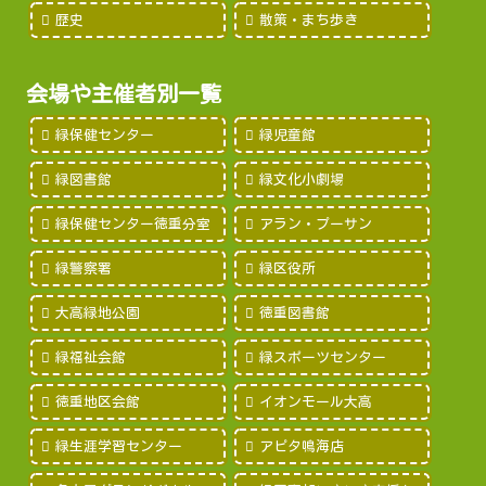
歴史
散策・まち歩き
会場や主催者別一覧
緑保健センター
緑児童館
緑図書館
緑文化小劇場
緑保健センター徳重分室
アラン・プーサン
緑警察署
緑区役所
大高緑地公園
徳重図書館
緑福祉会館
緑スポーツセンター
徳重地区会館
イオンモール大高
緑生涯学習センター
アピタ鳴海店