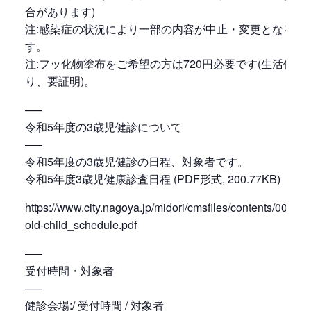
合があります)
注:感染症の状況により一部の内容が中止・変更となる場
す。
注:フッ化物塗布をご希望の方は720円必要です(生活保護
り、要証明)。
—–
令和5年度の3歳児健診について
—–
令和5年度の3歳児健診の日程、対象者です。
令和5年度3歳児健康診査日程 (PDF形式, 200.77KB)
https://www.city.nagoya.jp/midori/cmsfiles/contents/0000
old-child_schedule.pdf
—–
受付時間・対象者
—–
健診会場:/ 受付時間 / 対象者