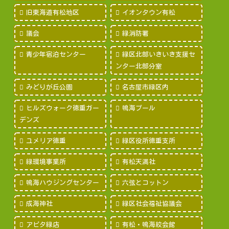
旧東海道有松地区
イオンタウン有松
議会
緑消防署
青少年宿泊センター
緑区北部いきいき支援セ
ンター北部分室
みどりが丘公園
名古屋市緑区内
ヒルズウォーク徳重ガー
鳴海プール
デンズ
ユメリア徳重
緑区役所徳重支所
緑環境事業所
有松天満社
鳴海ハウジングセンター
六弦とコットン
成海神社
緑区社会福祉協議会
アピタ緑店
有松・鳴海絞会館