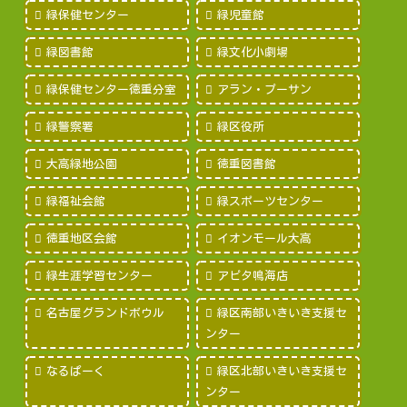
緑保健センター
緑児童館
緑図書館
緑文化小劇場
緑保健センター徳重分室
アラン・プーサン
緑警察署
緑区役所
大高緑地公園
徳重図書館
緑福祉会館
緑スポーツセンター
徳重地区会館
イオンモール大高
緑生涯学習センター
アピタ鳴海店
名古屋グランドボウル
緑区南部いきいき支援セ
ンター
なるぱーく
緑区北部いきいき支援セ
ンター