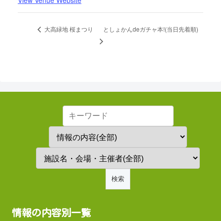
View Venue Website
としょかんdeガチャ本!(当日先着順)
大高緑地 桜まつり
情報の内容別一覧