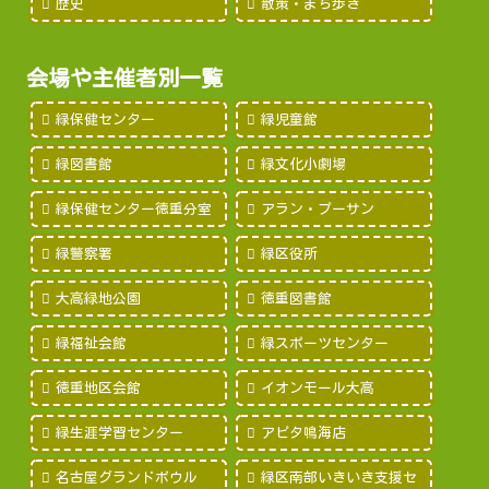
歴史
散策・まち歩き
会場や主催者別一覧
緑保健センター
緑児童館
緑図書館
緑文化小劇場
緑保健センター徳重分室
アラン・プーサン
緑警察署
緑区役所
大高緑地公園
徳重図書館
緑福祉会館
緑スポーツセンター
徳重地区会館
イオンモール大高
緑生涯学習センター
アピタ鳴海店
名古屋グランドボウル
緑区南部いきいき支援セ