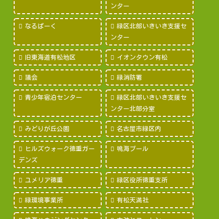
ンター
なるぱーく
緑区北部いきいき支援セ
ンター
旧東海道有松地区
イオンタウン有松
議会
緑消防署
青少年宿泊センター
緑区北部いきいき支援セ
ンター北部分室
みどりが丘公園
名古屋市緑区内
ヒルズウォーク徳重ガー
鳴海プール
デンズ
ユメリア徳重
緑区役所徳重支所
緑環境事業所
有松天満社