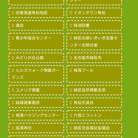
ンター
旧東海道有松地区
イオンタウン有松
議会
緑消防署
青少年宿泊センター
緑区北部いきいき支援セ
ンター北部分室
みどりが丘公園
名古屋市緑区内
ヒルズウォーク徳重ガー
鳴海プール
デンズ
ユメリア徳重
緑区役所徳重支所
緑環境事業所
有松天満社
鳴海ハウジングセンター
六弦とコットン
成海神社
緑区社会福祉協議会