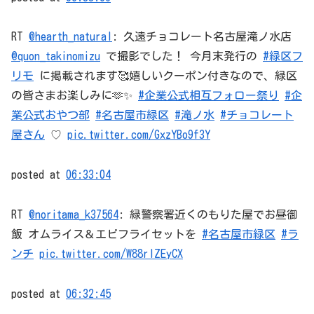
RT
@hearth_natural
: 久遠チョコレート名古屋滝ノ水店
@quon_takinomizu
で撮影でした！ 今月末発行の
#緑区フ
リモ
に掲載されます🥰嬉しいクーポン付きなので、緑区
の皆さまお楽しみに🫶✨
#企業公式相互フォロー祭り
#企
業公式おやつ部
#名古屋市緑区
#滝ノ水
#チョコレート
屋さん
♡
pic.twitter.com/GxzYBo9f3Y
posted at
06:33:04
RT
@noritama_k37564
: 緑警察署近くのもりた屋でお昼御
飯 オムライス＆エビフライセットを
#名古屋市緑区
#ラ
ンチ
pic.twitter.com/W88rIZEyCX
posted at
06:32:45