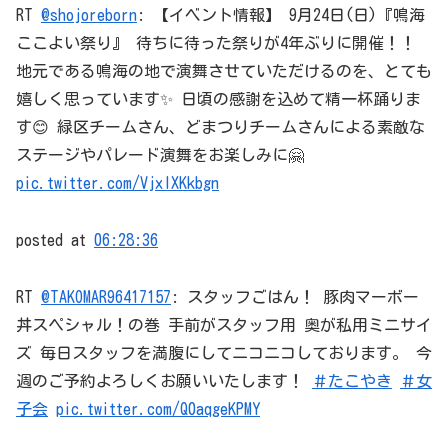
RT
@shojoreborn
: 【イベント情報】 9月24日(日)『鳴海
ここよい祭り』 待ちに待った祭りが4年ぶりに開催！！
地元である鳴海の地で演舞させていただけるのを、とても
嬉しく思っています✨ 日頃の感謝を込めて精一杯踊りま
す😊 緑区チームさん、どまつりチームさんによる素敵な
ステージやパレード演舞をお楽しみに🤗
pic.twitter.com/VjxlXKkbgn
posted at
06:28:36
RT
@TAKOMAR96417157
: スタッフごはん！ 豚肉マーボー
丼スペシャル！の巻 手前がスタッフ用 奥が私用ミニサイ
ズ 毎日スタッフを満腹にしてニコニコしております。 今
週のご予約よろしくお願いいたします！
＃たこやき
＃女
子会
pic.twitter.com/Q0aqgeKPMY