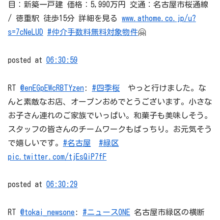
目：新築一戸建 価格：5,990万円 交通：名古屋市桜通線
/ 徳重駅 徒歩15分 詳細を見る
www.athome.co.jp/u?
s=7cNeLUD
#仲介手数料無料対象物件
🤗
posted at
06:30:59
RT
@enEGpEWcRBTYzen
:
#四季桜
やっと行けました。な
んと素敵なお店、オープンおめでとうございます。小さな
お子さん連れのご家族でいっぱい。和菓子も美味しそう。
スタッフの皆さんのチームワークもばっちり。お元気そう
で嬉しいです。
#名古屋
#緑区
pic.twitter.com/tjEsQiP7fF
posted at
06:30:29
RT
@tokai_newsone
:
#ニュースONE
名古屋市緑区の横断