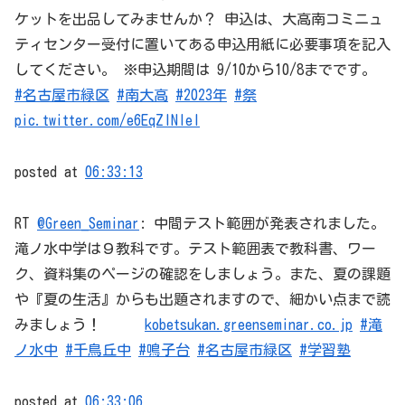
ケットを出品してみませんか？ 申込は、大高南コミニュ
ティセンター受付に置いてある申込用紙に必要事項を記入
してください。 ※申込期間は 9/10から10/8までです。
#名古屋市緑区
#南大高
#2023年
#祭
pic.twitter.com/e6EqZlNleI
posted at
06:33:13
RT
@Green_Seminar
: 中間テスト範囲が発表されました。
滝ノ水中学は９教科です。テスト範囲表で教科書、ワー
ク、資料集のページの確認をしましょう。また、夏の課題
や『夏の生活』からも出題されますので、細かい点まで読
みましょう！
kobetsukan.greenseminar.co.jp
#滝
ノ水中
#千鳥丘中
#鳴子台
#名古屋市緑区
#学習塾
posted at
06:33:06