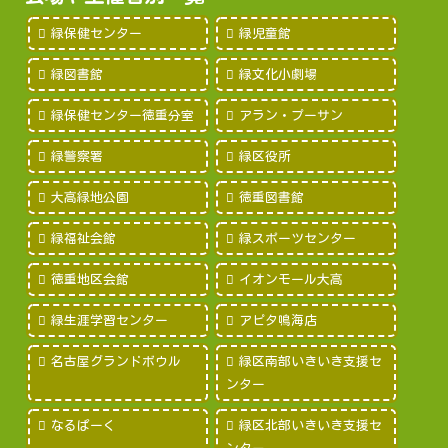
緑保健センター
緑児童館
緑図書館
緑文化小劇場
緑保健センター徳重分室
アラン・プーサン
緑警察署
緑区役所
大高緑地公園
徳重図書館
緑福祉会館
緑スポーツセンター
徳重地区会館
イオンモール大高
緑生涯学習センター
アピタ鳴海店
名古屋グランドボウル
緑区南部いきいき支援セ
ンター
なるぱーく
緑区北部いきいき支援セ