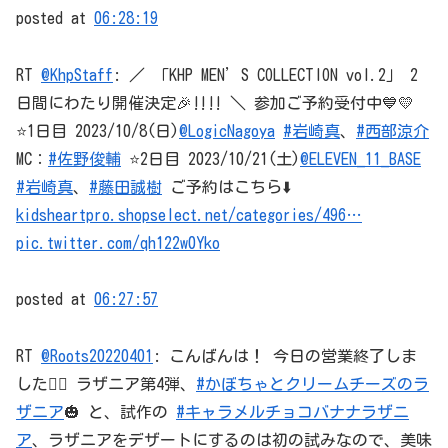
posted at
06:28:19
RT
@KhpStaff
: ／ 「KHP MEN’S COLLECTION vol.2」 2
日間にわたり開催決定🎉‼️‼️ ＼ 参加ご予約受付中💙💛
⭐️1日目 2023/10/8(日)
@LogicNagoya
#岩崎真
、
#西部涼介
MC：
#佐野俊輔
⭐️2日目 2023/10/21(土)
@ELEVEN_11_BASE
#岩崎真
、
#藤田誠樹
ご予約はこちら⬇️
kidsheartpro.shopselect.net/categories/496…
pic.twitter.com/qh122w0Yko
posted at
06:27:57
RT
@Roots20220401
: こんばんは！ 今日の営業終了しま
した🙇‍♂️ ラザニア第4弾、
#かぼちゃとクリームチーズのラ
ザニア
🎃 と、試作の
#キャラメルチョコバナナラザニ
ア
、ラザニアをデザートにするのは初の試みなので、美味