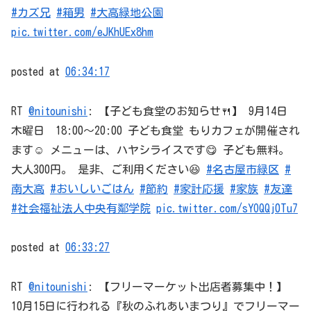
#カズ兄
#箱男
#大高緑地公園
pic.twitter.com/eJKhUEx8hm
posted at
06:34:17
RT
@nitounishi
: 【子ども食堂のお知らせ🍴】 9月14日
木曜日 18:00～20:00 子ども食堂 もりカフェが開催され
ます☺️ メニューは、ハヤシライスです😋 子ども無料。
大人300円。 是非、ご利用ください😆
#名古屋市緑区
#
南大高
#おいしいごはん
#節約
#家計応援
#家族
#友達
#社会福祉法人中央有鄰学院
pic.twitter.com/sYOQQj0Tu7
posted at
06:33:27
RT
@nitounishi
: 【フリーマーケット出店者募集中！】
10月15日に行われる『秋のふれあいまつり』でフリーマー