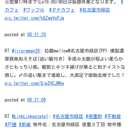
㊗️営業17時まで(Lo16:00)明日は振替休業となります。
#
カフェ
#ワッフル
#タナカフェ
#名古屋市緑区
pic.twitter.com/hQZweVcPJa
posted at
06:31:25
RT
@jiroramen26
: 拉麺mellow@名古屋市緑区(PP) 燻製濃
厚豚魚和えそば(追い飯付き) 手揉み太麺が程よい柔らか
さともっちり感。鰹節とキツネ揚げが乗ると和テイストな
感じ。〆の追い飯まで堪能し、大満足で御馳走様でした！
pic.twitter.com/QjwZHCJWKw
posted at
06:31:06
RT
@LinkLinkestate1
:
#名古屋市緑区
#徳重駅
#不動産
#戸建
#新築
物件名：名古屋市緑区 徳重３丁目 物件種