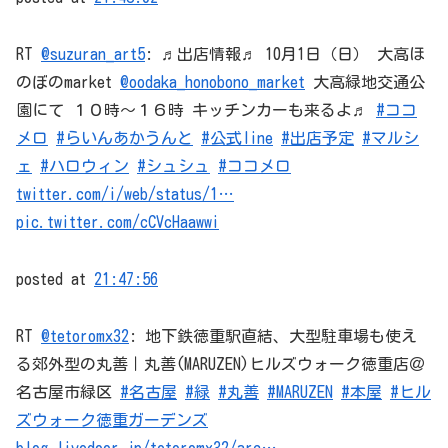
RT
@suzuran_art5
: ♬出店情報♬ 10月1日（日） 大高ほ
のぼのmarket
@oodaka_honobono_market
大高緑地交通公
園にて １０時〜１６時 キッチンカーも来るよ♬
#ココ
メロ
#らいんあかうんと
#公式line
#出店予定
#マルシ
ェ
#ハロウィン
#シュシュ
#ココメロ
twitter.com/i/web/status/1…
pic.twitter.com/cCVcHaawwi
posted at
21:47:56
RT
@tetoromx32
: 地下鉄徳重駅直結、大型駐車場も使え
る郊外型の丸善｜丸善(MARUZEN)ヒルズウォーク徳重店＠
名古屋市緑区
#名古屋
#緑
#丸善
#MARUZEN
#本屋
#ヒル
ズウォーク徳重ガーデンズ
blog.livedoor.jp/tetoromx32/arc…