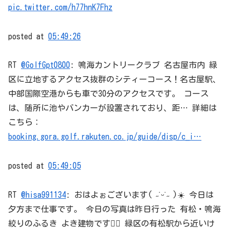
pic.twitter.com/h77hnK7Fhz
posted at
05:49:26
RT
@GolfGpt0800
: 鳴海カントリークラブ 名古屋市内 緑
区に立地するアクセス抜群のシティーコース！名古屋駅、
中部国際空港からも車で30分のアクセスです。 コース
は、随所に池やバンカーが設置されており、距… 詳細は
こちら：
booking.gora.golf.rakuten.co.jp/guide/disp/c_i…
posted at
05:49:05
RT
@hisa991134
: おはよぉございます( ˶˙ᵕ˙˶ )☀️ 今日は
夕方まで仕事です。 今日の写真は昨日行った 有松・鳴海
絞りのふるき よき建物です🙆‍♀️ 緑区の有松駅から近いけ