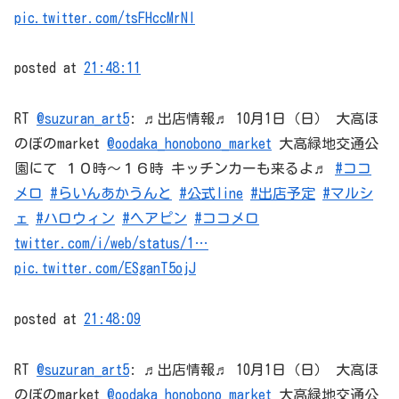
pic.twitter.com/tsFHccMrNI
posted at
21:48:11
RT
@suzuran_art5
: ♬出店情報♬ 10月1日（日） 大高ほ
のぼのmarket
@oodaka_honobono_market
大高緑地交通公
園にて １０時〜１６時 キッチンカーも来るよ♬
#ココ
メロ
#らいんあかうんと
#公式line
#出店予定
#マルシ
ェ
#ハロウィン
#ヘアピン
#ココメロ
twitter.com/i/web/status/1…
pic.twitter.com/ESganT5ojJ
posted at
21:48:09
RT
@suzuran_art5
: ♬出店情報♬ 10月1日（日） 大高ほ
のぼのmarket
@oodaka_honobono_market
大高緑地交通公