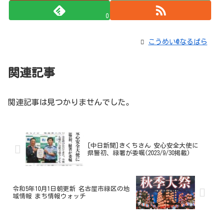
0
こうめい@なるぱら
関連記事
関連記事は見つかりませんでした。
[中日新聞]きくちさん 安心安全大使に
県警初、緑署が委嘱(2023/9/30掲載)
令和5年10月1日朝更新 名古屋市緑区の地
域情報 まち情報ウォッチ