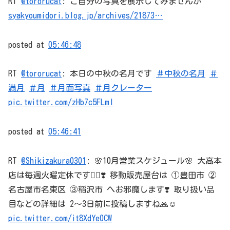
RT
@tororucat
: ご自分の写真を展示してみませんか
syakyoumidori.blog.jp/archives/21873…
posted at
05:46:48
RT
@tororucat
: 本日の中秋の名月です
＃中秋の名月
＃
満月
＃月
＃月面写真
＃月クレーター
pic.twitter.com/zHb7c5FLmI
posted at
05:46:41
RT
@Shikizakura0301
: 🌸10月営業スケジュール🌸 大高本
店は毎週火曜定休です🙇‍♀️❣️ 移動販売屋台は ①豊田市 ②
名古屋市名東区 ③稲沢市 へお邪魔します❣️ 取り扱い品
目などの詳細は 2〜3日前に投稿しますね🙏☺️
pic.twitter.com/it8XdYeOCW