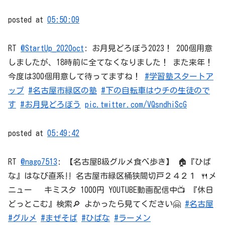
posted at
05:50:09
RT
@StartUp_2020oct
: お月見どろぼう2023！ 200個用意
しましたが、18時前に全てなくなりました！ また来年！
今度は300個用意して待ってますね！
#学習塾スタートア
ップ
#名古屋市緑区の塾
#下の自転車はウチの生徒ので
す
#お月見どろぼう
pic.twitter.com/VQsndhiScG
posted at
05:49:42
RT
@nago7513
: 【名古屋B級グルメ食べ歩き】 🏠️『ひば
な』はなび直系‼️ 名古屋市緑区桶狭間切戸２４２１ 🍴メ
ニュー キミスタ 1000円 YOUTUBE動画配信中📺 『休日
どっとこむ』検索🔎 よかったら見てください🤗
#名古屋
#グルメ
#まぜそば
#ひばな
#ラーメン