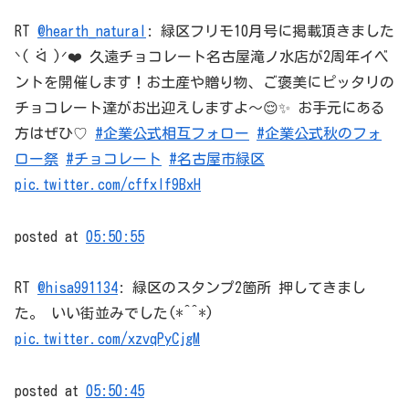
RT
@hearth_natural
: 緑区フリモ10月号に掲載頂きました
ᐠ( ᐛ )ᐟ❤️ 久遠チョコレート名古屋滝ノ水店が2周年イベ
ントを開催します！お土産や贈り物、ご褒美にピッタリの
チョコレート達がお出迎えしますよ〜😌✨ お手元にある
方はぜひ♡
#企業公式相互フォロー
#企業公式秋のフォ
ロー祭
#チョコレート
#名古屋市緑区
pic.twitter.com/cffxlf9BxH
posted at
05:50:55
RT
@hisa991134
: 緑区のスタンプ2箇所 押してきまし
た。 いい街並みでした(*^^*)
pic.twitter.com/xzvqPyCjgM
posted at
05:50:45