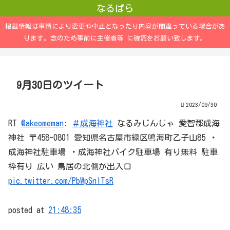
なるぱら
掲載情報は事情により変更や中止となったり内容が間違っている場合があ
ります。念のため事前に主催者等 に確認をお願い致します。
9月30日のツイート
2023/09/30
RT
@akeomeman
:
＃成海神社
なるみじんじゃ 愛智郡成海
神社 〒458-0801 愛知県名古屋市緑区鳴海町乙子山85 ・
成海神社駐車場 ・成海神社バイク駐車場 有り無料 駐車
枠有り 広い 鳥居の北側が出入口
pic.twitter.com/PbWpSnlTsR
posted at
21:48:35