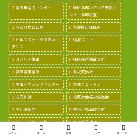
青少年宿泊センター
緑区北部いきいき支援セ
ンター北部分室
みどりが丘公園
名古屋市緑区内
ヒルズウォーク徳重ガー
鳴海プール
デンズ
ユメリア徳重
緑区役所徳重支所
緑環境事業所
有松天満社
鳴海ハウジングセンター
六弦とコットン
成海神社
緑区社会福祉協議会
アピタ緑店
有松・鳴海絞会館
アートスペース創
氷上姉子神社
メニュー
ホーム
検索
トップ
サイドバー
にこミュージックファク