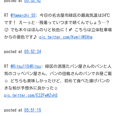
posted at
05:53:42
RT
@Yamaichi_SS
: 今日の名古屋市緑区の最高気温は34℃
です！ えーっと‥残暑っていつまで続くんでしょう…？
🥵 でも木々はほんのりと秋色に！🍂 こちらは立体駐車場
からの景色です♪
pic.twitter.com/KvmIIWSXha
posted at
05:52:34
RT
@Ritsu1104Ritsu
: 緑区の洒落たパン屋さんのパンと人
気のコッペパン屋さん、パンの田島さんのパンでお昼ご飯
☺️ どちらも美味しかったけど、初めて食べた揚げパンの
きな粉が予想外に良かった☺️
pic.twitter.com/E2ZFwWZvhS
posted at
05:51:15