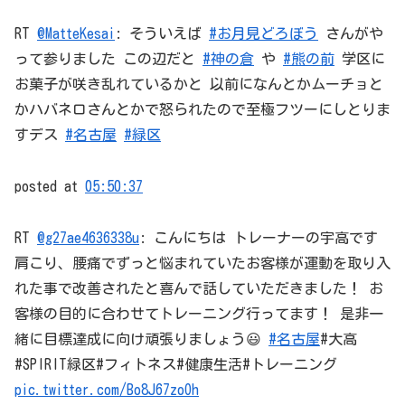
RT
@MatteKesai
: そういえば
#お月見どろぼう
さんがや
って参りました この辺だと
#神の倉
や
#熊の前
学区に
お菓子が咲き乱れているかと 以前になんとかムーチョと
かハバネロさんとかで怒られたので至極フツーにしとりま
すデス
#名古屋
#緑区
posted at
05:50:37
RT
@g27ae4636338u
: こんにちは トレーナーの宇高です
肩こり、腰痛でずっと悩まれていたお客様が運動を取り入
れた事で改善されたと喜んで話していただきました！ お
客様の目的に合わせてトレーニング行ってます！ 是非一
緒に目標達成に向け頑張りましょう😃
#名古屋
#大高
#SPIRIT緑区#フィトネス#健康生活#トレーニング
pic.twitter.com/Bo8J67zoOh