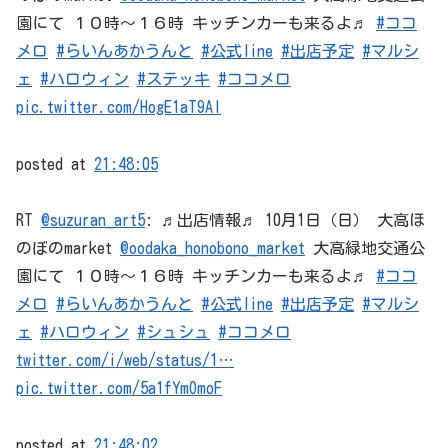
園にて １０時〜１６時 キッチンカーも来るよ♬
#ココ
メロ
#らいんあかうんと
#公式line
#出店予定
#マルシ
ェ
#ハロウィン
#ステッキ
#ココメロ
pic.twitter.com/HogE1aT9Al
posted at
21:48:05
RT
@suzuran_art5
: ♬出店情報♬ 10月1日（日） 大高ほ
のぼのmarket
@oodaka_honobono_market
大高緑地交通公
園にて １０時〜１６時 キッチンカーも来るよ♬
#ココ
メロ
#らいんあかうんと
#公式line
#出店予定
#マルシ
ェ
#ハロウィン
#シュシュ
#ココメロ
twitter.com/i/web/status/1…
pic.twitter.com/5a1fYmOmoF
posted at
21:48:02