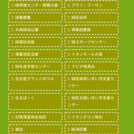
緑保健センター徳重分室
アラン・プーサン
緑警察署
緑区役所
大高緑地公園
徳重図書館
緑福祉会館
緑スポーツセンター
徳重地区会館
イオンモール大高
緑生涯学習センター
アピタ鳴海店
名古屋グランドボウル
緑区南部いきいき支援セ
ンター
なるぱーく
緑区北部いきいき支援セ
ンター
旧東海道有松地区
イオンタウン有松
議会
緑消防署