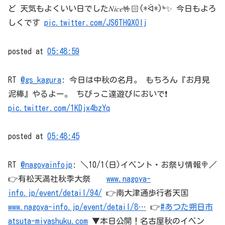
ど 天気もよくいい日でした𝑁𝑖𝑐𝑒🤟🏻(*ᐛ*)ᒃ✨ 今日もよろ
しくです
pic.twitter.com/JS6THQXOIj
posted at
05:48:59
RT
@gs_kagura
: 今日は中秋の名月。 もちろん『お月見
泥棒』やるよー。 ちびっこ達遊びにおいで❗️
pic.twitter.com/1KDjx4bzYq
posted at
05:48:45
RT
@nagoyainfojp
: ＼10/1(日)イベント・お祭り情報🍭／
👉有松天満社秋季大祭
www.nagoya-
info.jp/event/detail/94/
👉南大津通歩行者天国
www.nagoya-info.jp/event/detail/8…
👉
#あつた朔日市
atsuta-miyashuku.com
▼本日公開！名古屋秋のイベン