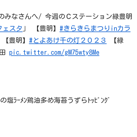
みなさんへ/ 今週のＣステーション緑豊明
フェスタ
」 【豊明】
#きらきらまつりinカラ
 【豊明】
#とよあけ千の灯２０２３
【緑
生田
pic.twitter.com/gM75wty8Me
塩ﾗｰﾒﾝ鶏油多め海苔うずらﾄｯﾋﾟﾝｸﾞ