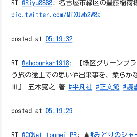
RT
@Riyu8888
: 名古屋市緑区の豊藤稲荷様に参
pic.twitter.com/MiXUwb2W8a
posted at
05:19:32
RT
@shobunkan1918
: 【緑区グリーンプ
う旅の途上での思いや出来事を、柔らか
Ⅲ』 五木寛之 著
#平凡社
#正文館
#読
posted at
05:19:29
RT
@CCNet_toumei_PR
: 🎄
#みどりのジャ