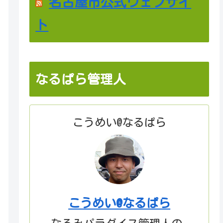
名古屋市公式ウェブサイ
ト
なるぱら管理人
こうめい@なるぱら
こうめい@なるぱら