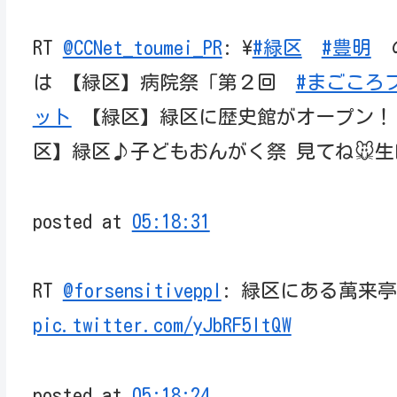
RT
@CCNet_toumei_PR
: \
#緑区
#豊明
の
は 【緑区】病院祭「第２回
#まごころ
ット
【緑区】緑区に歴史館がオープン！
区】緑区♪子どもおんがく祭 見てね🐭
posted at
05:18:31
RT
@forsensitiveppl
: 緑区にある萬来亭の
pic.twitter.com/yJbRF5ItQW
posted at
05:18:24