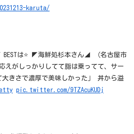
0231213-karuta/
んのMY BESTは⭐️ ◤海鮮処杉本さん◢ （名古屋市
歯応えがしっかりしてて脂は乗ってて、サー
て大きさで濃厚で美味しかった」 丼から溢
etty
pic.twitter.com/9TZAcuKUDj