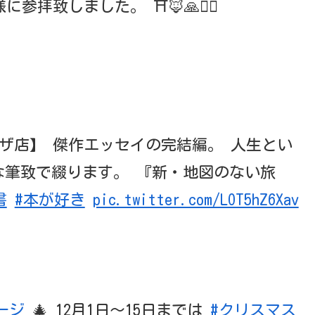
拝致しました。 ⛩️🦊🙏🙇‍♂️
ラザ店】 傑作エッセイの完結編。 人生とい
な筆致で綴ります。 『新・地図のない旅
書
#本が好き
pic.twitter.com/LOT5hZ6Xav
ージ
🎄 12月1日〜15日までは
#クリスマス