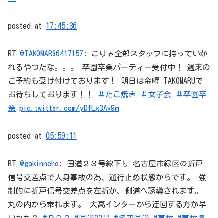
posted at
17:45:36
RT
@TAKOMAR96417157
: こりゃ全部スタッフに持っていか
れるやつだな。。。 卒園卒業パーティー受付中！ 週末の
ご予約も受け付けております！ 明日は金曜 TAKOMARUで
お待ちしております！！
＃たこ焼き
＃女子会
＃卒園卒
業
pic.twitter.com/yDfLx3Av9m
posted at
05:59:11
RT
@gakinncho
: 国道２３号線下り 名古屋市緑区の折戸
信号交差点で人身事故の為、通行止め状態からです。 強
制的に折戸信号交差点を左折か、側道へ誘導されます。
丸の内から乗れます。 大高インターから迂回する方が早
いかも？
#Ｒ２３
#国道23号
#名四国道
#事故
#事故情