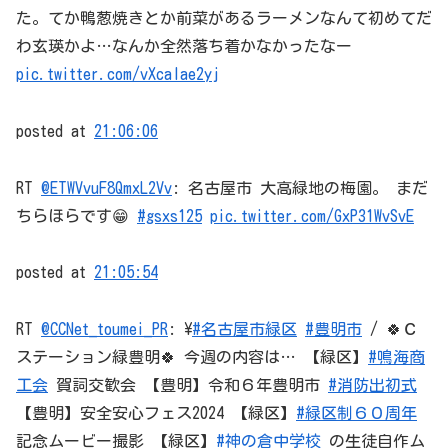
た。てか鴨葱焼きとか前菜があるラーメンなんて初めてだ
わ玄瑛かよ…なんか全然落ち着かなかったなー
pic.twitter.com/vXcalae2yj
posted at
21:06:06
RT
@ETWVvuF8QmxL2Vv
: 名古屋市 大高緑地の梅園。 まだ
ちらほらです😁
#gsxs125
pic.twitter.com/GxP31WvSvE
posted at
21:05:54
RT
@CCNet_toumei_PR
: \
#名古屋市緑区
#豊明市
/ 🍀Ｃ
ステーション緑豊明🍀 今週の内容は… 【緑区】
#鳴海商
工会
賀詞交歓会 【豊明】令和６年豊明市
#消防出初式
【豊明】安全安心フェス2024 【緑区】
#緑区制６０周年
記念ムービー撮影 【緑区】
#神の倉中学校
の生徒自作ム