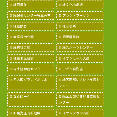
緑図書館
緑文化小劇場
緑保健センター徳重分室
アラン・プーサン
緑警察署
緑区役所
大高緑地公園
徳重図書館
緑福祉会館
緑スポーツセンター
徳重地区会館
イオンモール大高
緑生涯学習センター
アピタ鳴海店
名古屋グランドボウル
緑区南部いきいき支援セ
ンター
なるぱーく
緑区北部いきいき支援セ
ンター
旧東海道有松地区
イオンタウン有松