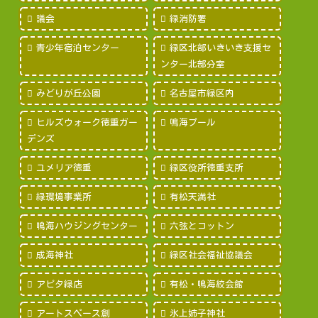
議会
緑消防署
青少年宿泊センター
緑区北部いきいき支援セ
ンター北部分室
みどりが丘公園
名古屋市緑区内
ヒルズウォーク徳重ガー
鳴海プール
デンズ
ユメリア徳重
緑区役所徳重支所
緑環境事業所
有松天満社
鳴海ハウジングセンター
六弦とコットン
成海神社
緑区社会福祉協議会
アピタ緑店
有松・鳴海絞会館
アートスペース創
氷上姉子神社