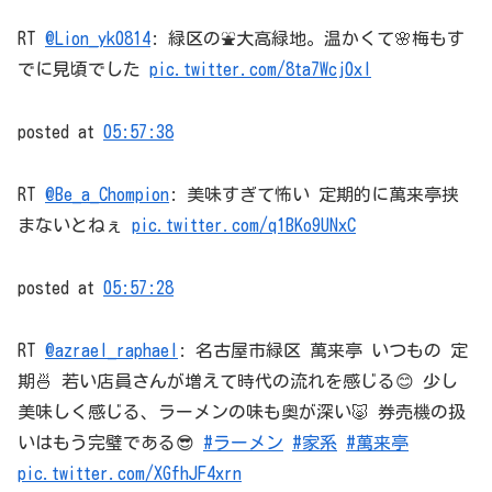
RT
@Lion_yk0814
: 緑区の⛲️大高緑地。温かくて🌸梅もす
でに見頃でした
pic.twitter.com/8ta7Wcj0xI
posted at
05:57:38
RT
@Be_a_Chompion
: 美味すぎて怖い 定期的に萬来亭挟
まないとねぇ
pic.twitter.com/q1BKo9UNxC
posted at
05:57:28
RT
@azrael_raphael
: 名古屋市緑区 萬来亭 いつもの 定
期🍜 若い店員さんが増えて時代の流れを感じる😊 少し
美味しく感じる、ラーメンの味も奥が深い🐷 券売機の扱
いはもう完璧である😎
#ラーメン
#家系
#萬来亭
pic.twitter.com/XGfhJF4xrn