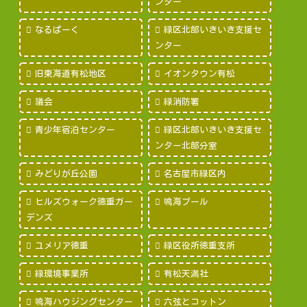
ンター
なるぱーく
緑区北部いきいき支援セ
ンター
旧東海道有松地区
イオンタウン有松
議会
緑消防署
青少年宿泊センター
緑区北部いきいき支援セ
ンター北部分室
みどりが丘公園
名古屋市緑区内
ヒルズウォーク徳重ガー
鳴海プール
デンズ
ユメリア徳重
緑区役所徳重支所
緑環境事業所
有松天満社
鳴海ハウジングセンター
六弦とコットン