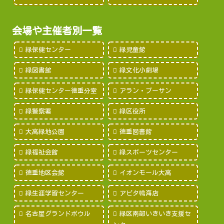
会場や主催者別一覧
緑保健センター
緑児童館
緑図書館
緑文化小劇場
緑保健センター徳重分室
アラン・プーサン
緑警察署
緑区役所
大高緑地公園
徳重図書館
緑福祉会館
緑スポーツセンター
徳重地区会館
イオンモール大高
緑生涯学習センター
アピタ鳴海店
名古屋グランドボウル
緑区南部いきいき支援セ