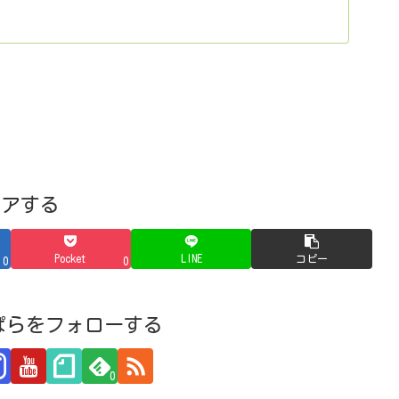
」や「旬の食材情報」、各店舗のチラシや店舗
、お客様の「まいにちの暮らしに安心・品
ェアする
Pocket
LINE
コピー
0
0
ぱらをフォローする
0