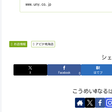
手助けする「レシピ
www.uny.co.jp
情報、サービスまで
質・...
お店情報
アピタ鳴海店
シ
X
Facebook
はてブ
0
こうめい@なる