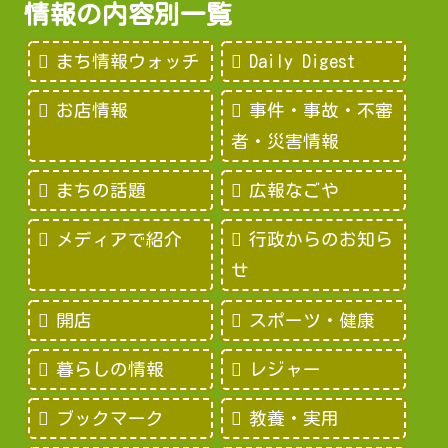
情報の内容別一覧
まち情報ウォッチ
Daily Digest
お店情報
事件・事故・不審
者・災害情報
まちの話題
広報なごや
メディアで紹介
行政からのお知ら
せ
開店
スポーツ・健康
暮らしの情報
レジャー
ブックマーク
教養・実用