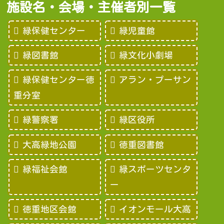
施設名・会場・主催者別一覧
緑保健センター
緑児童館
緑図書館
緑文化小劇場
緑保健センター徳
アラン・プーサン
重分室
緑警察署
緑区役所
大高緑地公園
徳重図書館
緑福祉会館
緑スポーツセンタ
ー
徳重地区会館
イオンモール大高