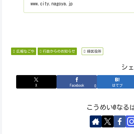
www.city.nagoya.jp
広報なごや
行政からのお知らせ
緑区役所
シ
X
Facebook
はてブ
0
こうめい@なる