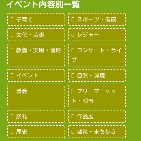
イベント内容別一覧
子育て
スポーツ・健康
文化・芸術
レジャー
教養・実用・講座
コンサート・ライ
ブ
イベント
自然・環境
議会
フリーマーケッ
ト・朝市
祭礼
作品展
歴史
散策・まち歩き