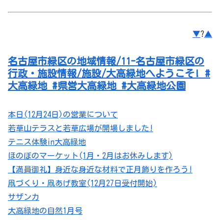
▼
?
▲
名古屋市緑区の地域情報/11-名古屋市緑区の
行政・施設情報/施設/大高緑地へようこそ! #
大高緑地 #県営大高緑地 #大高緑地公園
本日(12月24日)の営業について
若草山テラスと若草広場が開場しました!
テニス体験in大高緑地
ほのぼのマーケット(1月・2月はお休みします)
【満員御礼】身近な身近な材料で正月飾りを作ろう!
凧づくり・凧あげ教室(12月27日受付開始)
サザンカ
大高緑地の自然1月号