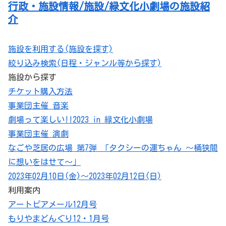
行政・施設情報/施設/緑文化小劇場の施設紹
介
施設を利用する(施設を探す)
絞り込み検索(日程・ジャンル等から探す)
施設から探す
チケット購入方法
事業団主催 音楽
劇場って楽しい!!2023 in 緑文化小劇場
事業団主催 演劇
なごや芝居の広場 第7弾 「タクシーの運ちゃん ～桶狭間
に想いをはせて～」
2023年02月10日(金)～2023年02月12日(日)
利用案内
アートピアメール12月号
もりやまどんぐり12・1月号