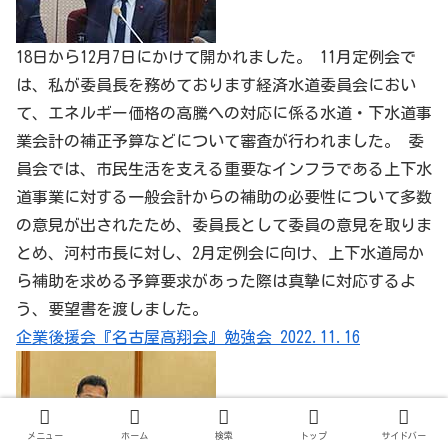
18日から12月7日にかけて開かれました。 11月定例会で
は、私が委員長を務めております経済水道委員会におい
て、エネルギー価格の高騰への対応に係る水道・下水道事
業会計の補正予算などについて審査が行われました。 委
員会では、市民生活を支える重要なインフラである上下水
道事業に対する一般会計からの補助の必要性について多数
の意見が出されたため、委員長として委員の意見を取りま
とめ、河村市長に対し、2月定例会に向け、上下水道局か
ら補助を求める予算要求があった際は真摯に対応するよ
う、要望書を渡しました。
企業後援会『名古屋高翔会』勉強会 2022.11.16
私の企業後援会、名古屋高翔
メニュー
ホーム
検索
トップ
サイドバー