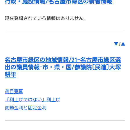
行政・施設情報/名古屋市緑区の新着情報
現在登録されている情報はありません。
▼
?
▲
名古屋市緑区の地域情報/21-名古屋市緑区選
出の議員情報-市・県・国/参議院[民進]大塚
耕平
鳶目兎耳
「利上げではない」利上げ
変動金利と固定金利