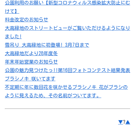
公園利用のお願い【新型コロナウィルス感染拡大防止にむ
けて】
料金改定のお知らせ
大高緑地のストリートビューがご覧いただけるようになり
ました!
雪吊り 大高緑地に初登場! 3月7日まで
大高緑地だより28年度冬
年末年始営業のお知らせ
公園の魅力見つけたっ!!第16回フォトコンテスト結果発表
ブラシノキ 咲いてます
不定期に年に数回花を咲かせるブラシノキ 花がブラシの
ように見えるため、その名前がついてます。
▼
?
▲