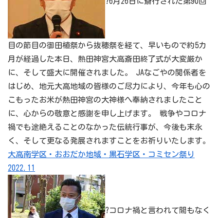
?6月26日に斎行された第90回
目の節目の御田植祭から抜穂祭を経て、早いもので約5カ
月が経過した本日、熱田神宮大高斎田終了式が大変厳か
に、そして盛大に開催されました。 JAなごやの関係者を
はじめ、地元大高地域の皆様のご尽力により、今年も心の
こもったお米が熱田神宮の大神様へ奉納されましたこと
に、心からの敬意と感謝を申し上げます。 戦争やコロナ
禍でも途絶えることのなかった伝統行事が、今後も末永
く、そして更なる発展されますことをお祈りいたします。
大高南学区・おおだか地域・黒石学区・コミセン祭り
2022.11
?コロナ禍と言われて間もなく