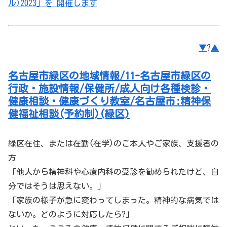
ル)2023」を 開催します
▼
?
▲
名古屋市緑区の地域情報/11-名古屋市緑区の
行政・施設情報/保健所/成人向け各種検診・
健康相談・健康づくり教室/名古屋市:精神保
健福祉相談(予約制)(緑区)
緑区
在住、または在勤(在学)のご本人やご家族、支援者の
方
「他人から精神科や心療内科の受診を勧められたけど、自
分ではそうは思えない。」
「家族の様子が急に変わってしまった。精神的な病気では
ないか。どのように対応したら?」