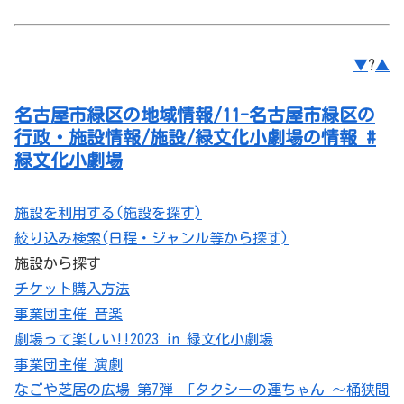
▼
?
▲
名古屋市緑区の地域情報/11-名古屋市緑区の
行政・施設情報/施設/緑文化小劇場の情報 #
緑文化小劇場
施設を利用する(施設を探す)
絞り込み検索(日程・ジャンル等から探す)
施設から探す
チケット購入方法
事業団主催 音楽
劇場って楽しい!!2023 in 緑文化小劇場
事業団主催 演劇
なごや芝居の広場 第7弾 「タクシーの運ちゃん ～桶狭間