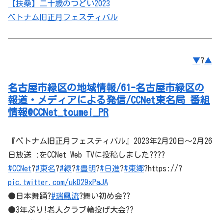
【扶桑】二十歳のつどい2023
ベトナム旧正月フェスティバル
▼
?
▲
名古屋市緑区の地域情報/61-名古屋市緑区の
報道・メディアによる発信/CCNet東名局 番組
情報@CCNet_toumei_PR
『ベトナム旧正月フェスティバル』2023年2月20日～2月26
日放送 :をCCNet Web TVに投稿しました????
#CCNet
?
#東名
?
#緑
?
#豊明
?
#日進
?
#東郷
?https://?
pic.twitter.com/ukD29xPaJA
●日本舞踊?
#瑞鳳流
?舞い初め会??
●3年ぶり!老人クラブ輪投げ大会??