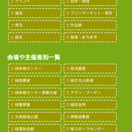
イベント
自然・環境
議会
フリーマーケット・朝市
祭礼
作品展
歴史
散策・まち歩き
会場や主催者別一覧
緑保健センター
緑児童館
緑図書館
緑文化小劇場
緑保健センター徳重分室
アラン・プーサン
緑警察署
緑区役所
大高緑地公園
徳重図書館
緑福祉会館
緑スポーツセンター