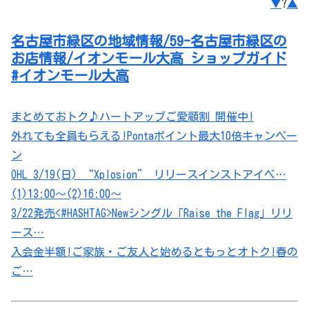
▼
?
▲
名古屋市緑区の地域情報/59-名古屋市緑区の
お店情報/イオンモール大高 ショップガイド
#イオンモール大高
まとめておトク♪ハートアップご愛顧割 開催中!
外れても全員もらえる!Pontaポイント最大10倍キャンペー
ン
OHL 3/19(日) “Xplosion” リリースインストアイベ…
(1)13:00～(2)16:00～
3/22発売<#HASHTAG>Newシングル「Raise the Flag」リリ
ース…
入会金半額!ご家族・ご友人と始めるともっとオトク!春の
ご…