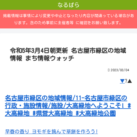
なるぱら
掲載情報は事情により変更や中止となったり内容が間違っている場合があ
ります。念のため事前に主催者等 に確認をお願い致します。
令和5年3月4日朝更新 名古屋市緑区の地域
情報 まち情報ウォッチ
2023/03/04
▼
?▲
名古屋市緑区の地域情報/11-名古屋市緑区の
行政・施設情報/施設/大高緑地へようこそ! #
大高緑地 #県営大高緑地 #大高緑地公園
早春の香り ヨモギを摘んで草餅を作ろう!