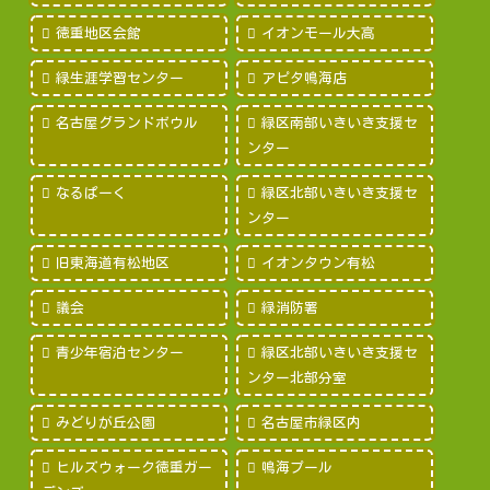
徳重地区会館
イオンモール大高
緑生涯学習センター
アピタ鳴海店
名古屋グランドボウル
緑区南部いきいき支援セ
ンター
なるぱーく
緑区北部いきいき支援セ
ンター
旧東海道有松地区
イオンタウン有松
議会
緑消防署
青少年宿泊センター
緑区北部いきいき支援セ
ンター北部分室
みどりが丘公園
名古屋市緑区内
ヒルズウォーク徳重ガー
鳴海プール