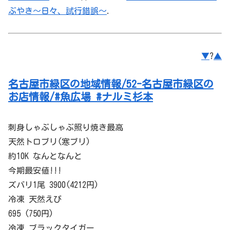
ぶやき～日々、試行錯誤～
.
▼
?
▲
名古屋市緑区の地域情報/52-名古屋市緑区の
お店情報/#魚広場 #ナルミ杉本
刺身しゃぶしゃぶ照り焼き最高
天然トロブリ(寒ブリ)
約10K なんとなんと
今期最安値!!!
ズバリ1尾 3900(4212円)
冷凍 天然えび
695 (750円)
冷凍 ブラックタイガー