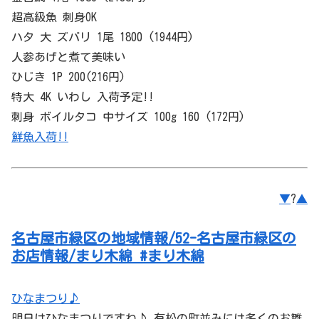
超高級魚 刺身OK
ハタ 大 ズバリ 1尾 1800 (1944円)
人参あげと煮て美味い
ひじき 1P 200(216円)
特大 4K いわし 入荷予定!!
刺身 ボイルタコ 中サイズ 100g 160 (172円)
鮮魚入荷!!
▼
?
▲
名古屋市緑区の地域情報/52-名古屋市緑区の
お店情報/まり木綿 #まり木綿
ひなまつり♪
明日はひなまつりですね♪ 有松の町並みには多くのお雛