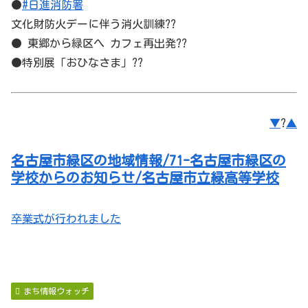
●
#日進消防署
文化財防火デーに伴う消火訓練??
● 東郷から
緑区
へ カフェ再出発??
●特別展「おひなさま」??
▼
?
▲
名古屋市緑区の地域情報/71-名古屋市緑区の
学校からのお知らせ/名古屋市立緑高等学校
卒業式が行われました
まち情報ウォッチ