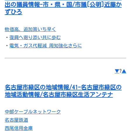
出の議員情報-市・県・国/市議[公明]近藤か
ずひろ
物価高、追加策いち早く
・
復興へ寄り添い共に歩む
・
電気・ガス代軽減 周知強化さらに
▼
?
▲
名古屋市緑区の地域情報/41-名古屋市緑区の
地域活動情報/名古屋市緑区生活アンテナ
中部ケーブルネットワーク
名古屋鉄道
西尾信用金庫