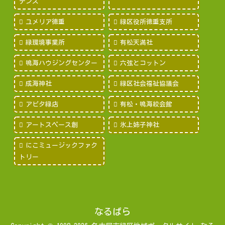
デンズ
ユメリア徳重
緑区役所徳重支所
緑環境事業所
有松天満社
鳴海ハウジングセンター
六弦とコットン
成海神社
緑区社会福祉協議会
アピタ緑店
有松・鳴海絞会館
アートスペース創
氷上姉子神社
にこミュージックファク
トリー
なるぱら