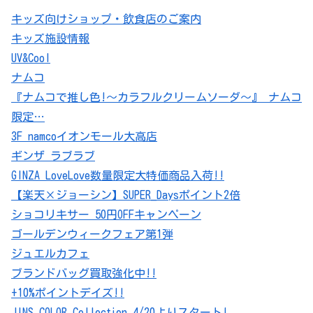
キッズ向けショップ・飲食店のご案内
キッズ施設情報
UV&Cool
ナムコ
『ナムコで推し色!～カラフルクリームソーダ～』 ナムコ
限定…
3F namcoイオンモール大高店
ギンザ ラブラブ
GINZA LoveLove数量限定大特価商品入荷!!
【楽天×ジョーシン】SUPER_Daysポイント2倍
ショコリキサー 50円OFFキャンペーン
ゴールデンウィークフェア第1弾
ジュエルカフェ
ブランドバッグ買取強化中!!
+10%ポイントデイズ!!
JINS COLOR Collection 4/20よりスタート!