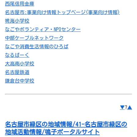
西尾信用金庫
名古屋市:事業向け情報トップページ(事業向け情報)
鳴海小学校
なごやボランティア・NPOセンター
中部ケーブルネットワーク
なごや消費生活情報のひろば
なるぱーく
大高南小学校
名古屋鉄道
鎌倉台中学校
▼
?
▲
名古屋市緑区の地域情報/41-名古屋市緑区の
地域活動情報/鳴子ポータルサイト