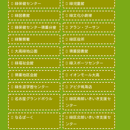
緑保健センター
緑児童館
緑図書館
緑文化小劇場
緑保健センター徳重分室
アラン・プーサン
緑警察署
緑区役所
大高緑地公園
徳重図書館
緑福祉会館
緑スポーツセンター
徳重地区会館
イオンモール大高
緑生涯学習センター
アピタ鳴海店
名古屋グランドボウル
緑区南部いきいき支援セ
ンター
なるぱーく
緑区北部いきいき支援セ
ンター