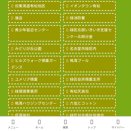
旧東海道有松地区
イオンタウン有松
議会
緑消防署
青少年宿泊センター
緑区北部いきいき支援セ
ンター北部分室
みどりが丘公園
名古屋市緑区内
ヒルズウォーク徳重ガー
鳴海プール
デンズ
ユメリア徳重
緑区役所徳重支所
緑環境事業所
有松天満社
鳴海ハウジングセンター
六弦とコットン
成海神社
緑区社会福祉協議会
アピタ緑店
有松・鳴海絞会館
メニュー
ホーム
検索
トップ
サイドバー