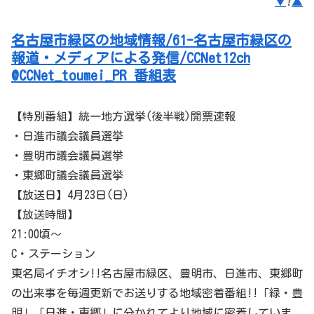
▼
?
▲
名古屋市緑区の地域情報/61-名古屋市緑区の
報道・メディアによる発信/CCNet12ch
@CCNet_toumei_PR 番組表
【特別番組】統一地方選挙(後半戦)開票速報
・日進市議会議員選挙
・豊明市議会議員選挙
・東郷町議会議員選挙
【放送日】4月23日(日)
【放送時間】
21:00頃～
C・ステーション
東名局イチオシ!!名古屋市
緑区
、豊明市、日進市、東郷町
の出来事を毎週更新でお送りする地域密着番組!!「緑・豊
明」「日進・東郷」に分かれてより地域に密着していま