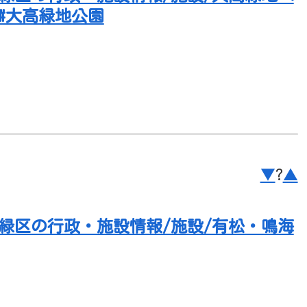
 #大高緑地公園
▼
?
▲
市緑区の行政・施設情報/施設/有松・鳴海