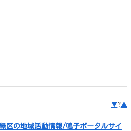
▼
?
▲
市緑区の地域活動情報/鳴子ポータルサイ