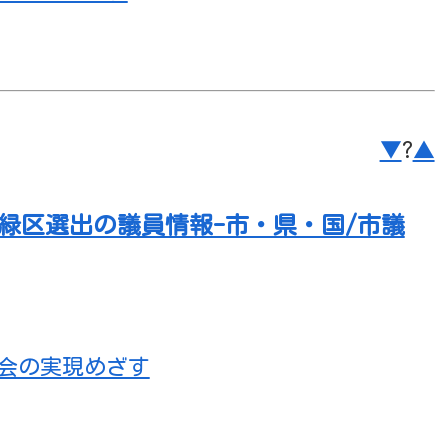
▼
?
▲
市緑区選出の議員情報-市・県・国/市議
会の実現めざす