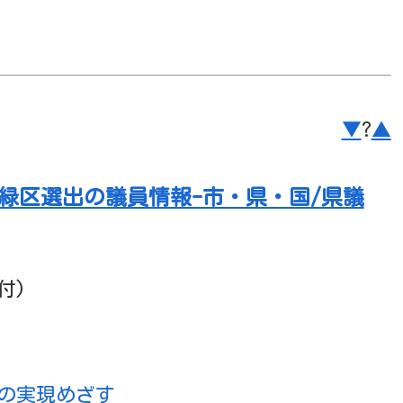
▼
?
▲
市緑区選出の議員情報-市・県・国/県議
付)
の実現めざす