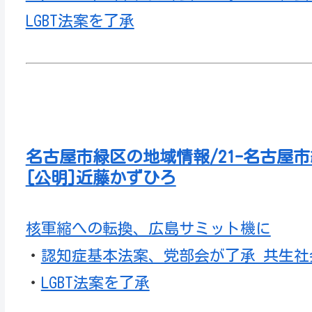
LGBT法案を了承
名古屋市緑区の地域情報/21-名古屋
[公明]近藤かずひろ
核軍縮への転換、広島サミット機に
・
認知症基本法案、党部会が了承 共生社
・
LGBT法案を了承