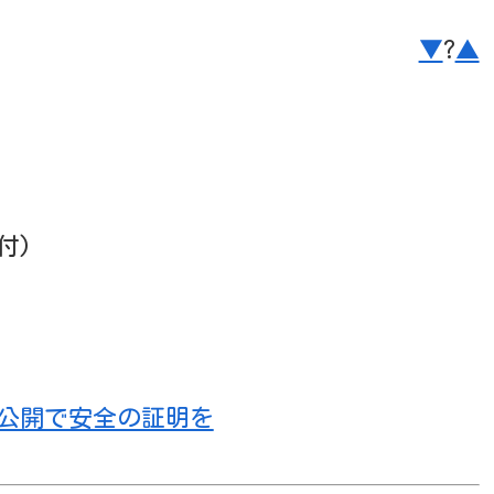
▼
?
▲
市緑区選出の議員情報-市・県・国/県議
付)
公開で安全の証明を