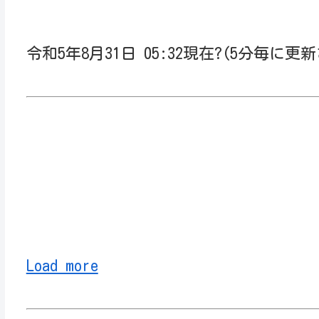
ター運転状況 | 名古屋市上下水道局
令和5年8月31日 05:32現在?(5分毎に更
名古屋市緑区の地域情報/21-名古屋
[公明党]おか明彦 twitter
Load more