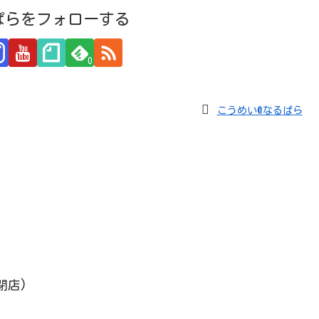
ぱらをフォローする
0
こうめい@なるぱら
閉店)