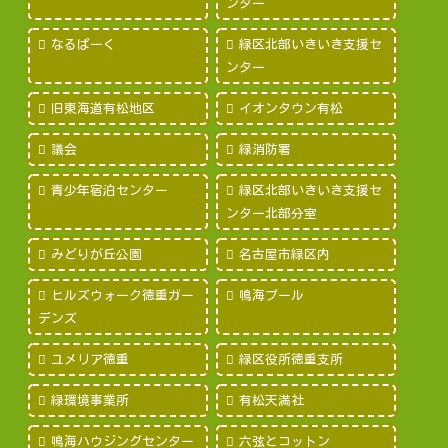
ンター
なるぱーく
緑区北部いきいき支援セ
ンター
旧東海道有松地区
イオンタウン有松
議会
緑消防署
青少年宿泊センター
緑区北部いきいき支援セ
ンター北部分室
みどりが丘公園
名古屋市緑区内
ヒルズウォーク徳重ガー
鳴海プール
デンズ
ユメリア徳重
緑区役所徳重支所
緑環境事業所
有松天満社
鳴海ハウジングセンター
六弦とコットン