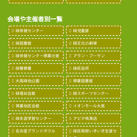
会場や主催者別一覧
緑保健センター
緑児童館
緑図書館
緑文化小劇場
緑保健センター徳重分室
アラン・プーサン
緑警察署
緑区役所
大高緑地公園
徳重図書館
緑福祉会館
緑スポーツセンター
徳重地区会館
イオンモール大高
緑生涯学習センター
アピタ鳴海店
名古屋グランドボウル
緑区南部いきいき支援セ