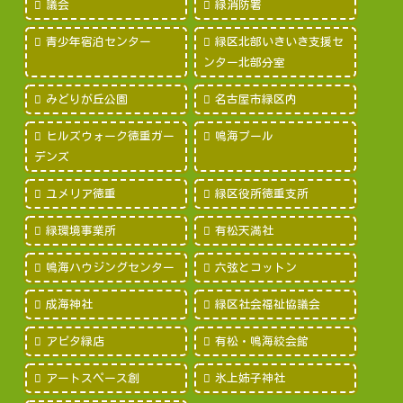
議会
緑消防署
青少年宿泊センター
緑区北部いきいき支援セ
ンター北部分室
みどりが丘公園
名古屋市緑区内
ヒルズウォーク徳重ガー
鳴海プール
デンズ
ユメリア徳重
緑区役所徳重支所
緑環境事業所
有松天満社
鳴海ハウジングセンター
六弦とコットン
成海神社
緑区社会福祉協議会
アピタ緑店
有松・鳴海絞会館
アートスペース創
氷上姉子神社