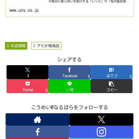
の毎日に寄り添い手助けする「レシピ」や「旬の食材情
報」、各店舗のチラシや店舗情報、サービスまで、お客様
の「まいにちの暮らしに安心・品質・...
www.uny.co.jp
お店情報
アピタ鳴海店
シェアする
X
Facebook
はてブ
0
0
Pocket
LINE
コピー
0
こうめい@なるぱらをフォローする