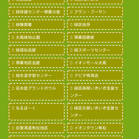
緑保健センター徳重分室
アラン・プーサン
緑警察署
緑区役所
大高緑地公園
徳重図書館
緑福祉会館
緑スポーツセンター
徳重地区会館
イオンモール大高
緑生涯学習センター
アピタ鳴海店
名古屋グランドボウル
緑区南部いきいき支援セ
ンター
なるぱーく
緑区北部いきいき支援セ
ンター
旧東海道有松地区
イオンタウン有松