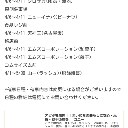
4/6～4/11 クロサカ(陶器・漆器)
東側催事場
4/6～4/11 ニューイナバ(ピーナツ)
食品レジ前
4/6～4/11 天神三(名古屋飯)
銘店前
4/6～4/11 エムズコーポレーション(和菓子)
4/6～4/11 エムズコーポレーション(餃子)
コムサイズム前
4/1～5/30 山一(ラッシュ)(服飾雑貨)
*催事日程・催事内容は変更になる場合がございますので
日程の詳細は電話にてお問い合わせください。
アピタ鳴海店｜「まいにちの暮らしに安心・品
質・お手頃感を」 ユニー
アピタ鳴海店｜オトクな「キャンペーン情報」や、ファッ
ション・食品・暮らしにおける「おすすめ商品」、お客様