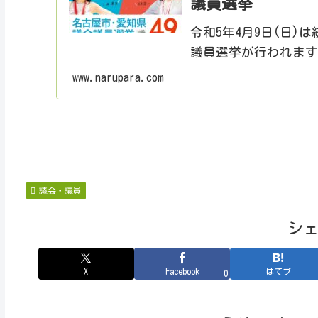
議員選挙
令和5年4月9日(日
議員選挙が行われま
を作成しましたので
www.narupara.com
議員一般選挙立候補予
議会・議員
シ
X
Facebook
はてブ
0