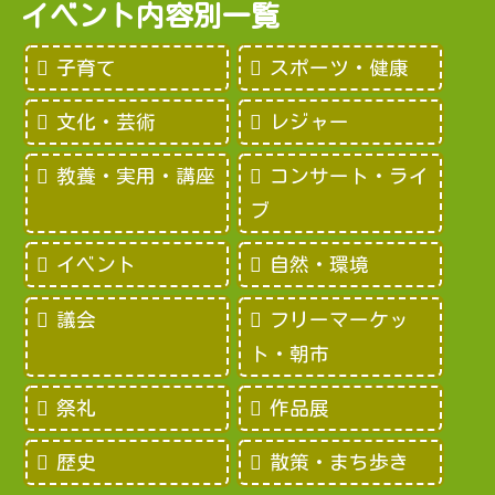
イベント内容別一覧
子育て
スポーツ・健康
文化・芸術
レジャー
教養・実用・講座
コンサート・ライ
ブ
イベント
自然・環境
議会
フリーマーケッ
ト・朝市
祭礼
作品展
歴史
散策・まち歩き