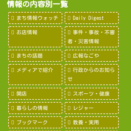
情報の内容別一覧
まち情報ウォッチ
Daily Digest
お店情報
事件・事故・不審
者・災害情報
まちの話題
広報なごや
メディアで紹介
行政からのお知ら
せ
開店
スポーツ・健康
暮らしの情報
レジャー
ブックマーク
教養・実用