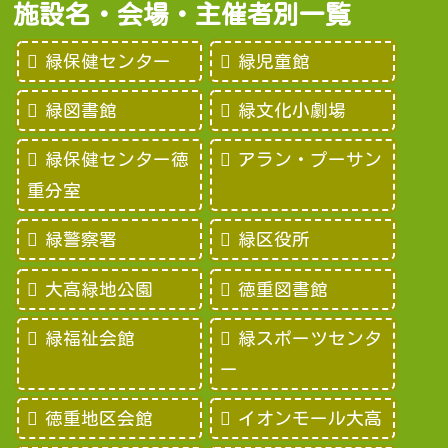
施設名・会場・主催者別一覧
緑保健センター
緑児童館
緑図書館
緑文化小劇場
緑保健センター徳
アラン・プーサン
重分室
緑警察署
緑区役所
大高緑地公園
徳重図書館
緑福祉会館
緑スポーツセンタ
ー
徳重地区会館
イオンモール大高