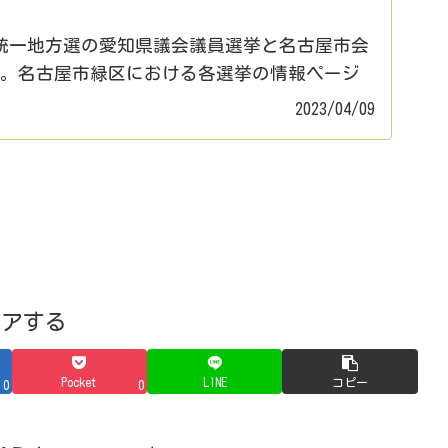
)は統一地方選の愛知県議会議員選挙と名古屋市会
す。名古屋市緑区における各選挙の情報ページ
、これはそのページ一覧です。※名古屋市議会
2023/04/09
定者説明会に出席した立候補予定者を...
ェアする
Pocket
LINE
コピー
0
0