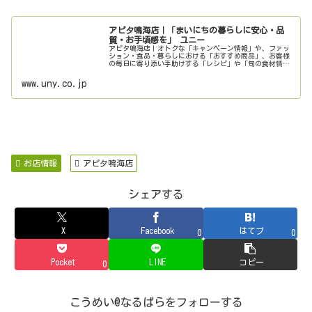
アピタ鳴海店｜「まいにちの暮らしに安心・品
質・お手頃感を」 ユニー
アピタ鳴海店｜オトクな「キャンペーン情報」や、ファッ
ション・食品・暮らしにおける「おすすめ商品」、お客様
の毎日に寄り添い手助けする「レシピ」や「旬の食材情
報」、各店舗のチラシや店舗情報、サービスまで、お客様
の「まいにちの暮らしに安心・品質・...
www.uny.co.jp
お店情報
アピタ鳴海店
シェアする
X
Facebook
はてブ
0
0
Pocket
LINE
コピー
0
こうめい@なるぱらをフォローする