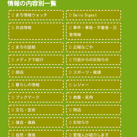
情報の内容別一覧
まち情報ウォッチ
Daily Digest
お店情報
事件・事故・不審者・災
害情報
まちの話題
広報なごや
メディアで紹介
行政からのお知らせ
開店
スポーツ・健康
暮らしの情報
レジャー
ブックマーク
教養・実用
文化・芸術
閉店
議会・議員
お知らせ
自然・環境
管理人が紹介します