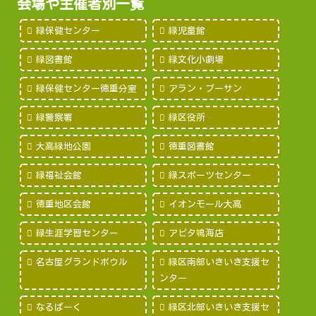
会場や主催者別一覧
緑保健センター
緑児童館
緑図書館
緑文化小劇場
緑保健センター徳重分室
アラン・プーサン
緑警察署
緑区役所
大高緑地公園
徳重図書館
緑福祉会館
緑スポーツセンター
徳重地区会館
イオンモール大高
緑生涯学習センター
アピタ鳴海店
名古屋グランドボウル
緑区南部いきいき支援セ
ンター
なるぱーく
緑区北部いきいき支援セ