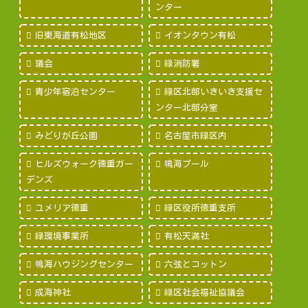
ンター
旧東海道有松地区
イオンタウン有松
議会
緑消防署
青少年宿泊センター
緑区北部いきいき支援セ
ンター北部分室
みどりが丘公園
名古屋市緑区内
ヒルズウォーク徳重ガー
鳴海プール
デンズ
ユメリア徳重
緑区役所徳重支所
緑環境事業所
有松天満社
鳴海ハウジングセンター
六弦とコットン
成海神社
緑区社会福祉協議会