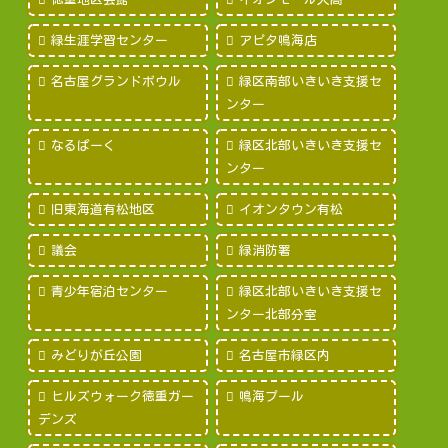
緑生涯学習センター
アピタ鳴海店
名古屋グランドボウル
緑区南部いきいき支援セ
ンター
なるぱーく
緑区北部いきいき支援セ
ンター
旧東海道有松地区
イオンタウン有松
議会
緑消防署
青少年宿泊センター
緑区北部いきいき支援セ
ンター北部分室
みどりが丘公園
名古屋市緑区内
ヒルズウォーク徳重ガー
鳴海プール
デンズ