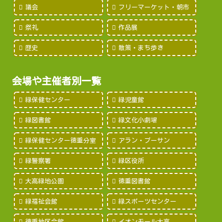
議会
フリーマーケット・朝市
祭礼
作品展
歴史
散策・まち歩き
会場や主催者別一覧
緑保健センター
緑児童館
緑図書館
緑文化小劇場
緑保健センター徳重分室
アラン・プーサン
緑警察署
緑区役所
大高緑地公園
徳重図書館
緑福祉会館
緑スポーツセンター
徳重地区会館
イオンモール大高