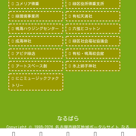
ユメリア徳重
緑区役所徳重支所
緑環境事業所
有松天満社
鳴海ハウジングセンター
六弦とコットン
成海神社
緑区社会福祉協議会
アピタ緑店
有松・鳴海絞会館
アートスペース創
氷上姉子神社
にこミュージックファク
トリー
なるぱら
Copyright © 1998-2026 名古屋市緑区地域ポータルサイト なる
みパラダイス All Rights Reserved.