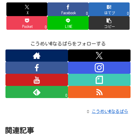
X
Facebook
はてブ
0
0
Pocket
LINE
コピー
0
こうめい@なるぱらをフォローする
0
こうめい@なるぱら
関連記事