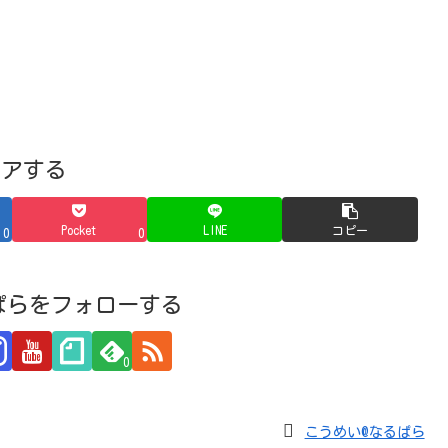
ェアする
Pocket
LINE
コピー
0
0
ぱらをフォローする
0
こうめい@なるぱら