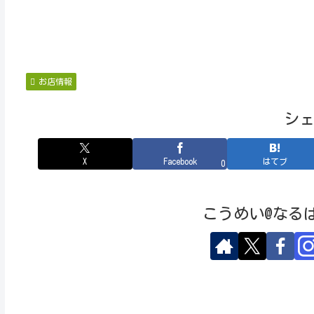
お店情報
シ
X
Facebook
はてブ
0
こうめい@なる