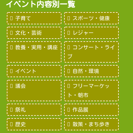
イベント内容別一覧
子育て
スポーツ・健康
文化・芸術
レジャー
教養・実用・講座
コンサート・ライ
ブ
イベント
自然・環境
議会
フリーマーケッ
ト・朝市
祭礼
作品展
歴史
散策・まち歩き