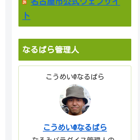
名古屋市公式ウェブサイ
ト
なるぱら管理人
こうめい@なるぱら
こうめい@なるぱら