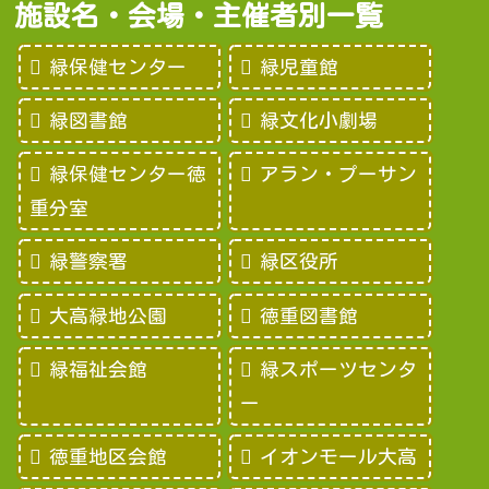
施設名・会場・主催者別一覧
緑保健センター
緑児童館
緑図書館
緑文化小劇場
緑保健センター徳
アラン・プーサン
重分室
緑警察署
緑区役所
大高緑地公園
徳重図書館
緑福祉会館
緑スポーツセンタ
ー
徳重地区会館
イオンモール大高