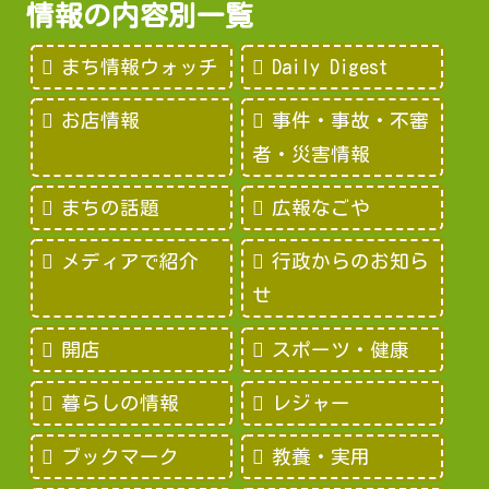
情報の内容別一覧
まち情報ウォッチ
Daily Digest
お店情報
事件・事故・不審
者・災害情報
まちの話題
広報なごや
メディアで紹介
行政からのお知ら
せ
開店
スポーツ・健康
暮らしの情報
レジャー
ブックマーク
教養・実用