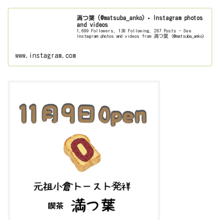
満つ葉 (@matsuba_anko) • Instagram photos
and videos
1,699 Followers, 138 Following, 287 Posts - See
Instagram photos and videos from 満つ葉 (@matsuba_anko)
www.instagram.com