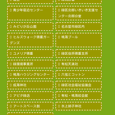
青少年宿泊センター
緑区北部いきいき支援セ
ンター北部分室
みどりが丘公園
名古屋市緑区内
ヒルズウォーク徳重ガー
鳴海プール
デンズ
ユメリア徳重
緑区役所徳重支所
緑環境事業所
有松天満社
鳴海ハウジングセンター
六弦とコットン
成海神社
緑区社会福祉協議会
アピタ緑店
有松・鳴海絞会館
アートスペース創
氷上姉子神社