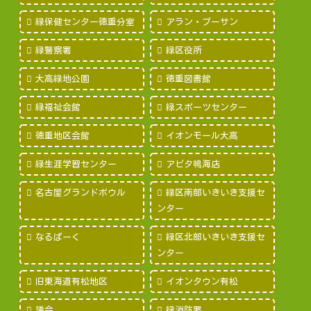
緑保健センター徳重分室
アラン・プーサン
緑警察署
緑区役所
大高緑地公園
徳重図書館
緑福祉会館
緑スポーツセンター
徳重地区会館
イオンモール大高
緑生涯学習センター
アピタ鳴海店
名古屋グランドボウル
緑区南部いきいき支援セ
ンター
なるぱーく
緑区北部いきいき支援セ
ンター
旧東海道有松地区
イオンタウン有松
議会
緑消防署