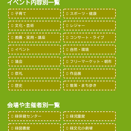
イベント内容別一覧
子育て
スポーツ・健康
文化・芸術
レジャー
教養・実用・講座
コンサート・ライブ
イベント
自然・環境
議会
フリーマーケット・朝市
祭礼
作品展
歴史
散策・まち歩き
会場や主催者別一覧
緑保健センター
緑児童館
緑図書館
緑文化小劇場