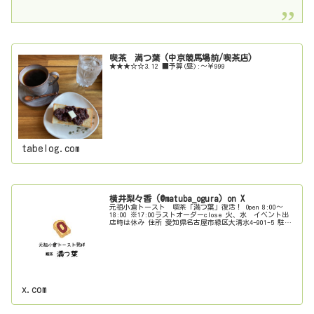
喫茶 満つ葉 (中京競馬場前/喫茶店)
★★★☆☆3.12 ■予算(昼):～￥999
tabelog.com
横井梨々香 (@matuba_ogura) on X
元祖小倉トースト 喫茶「満つ葉」復活！ Open 8:00〜
18:00 ※17:00ラストオーダーclose 火、水 イベント出
店時は休み 住所 愛知県名古屋市緑区大清水4-901-5 駐車
場 店舗前2台他2台
x.com