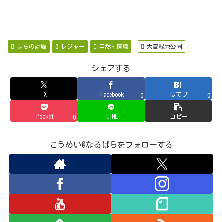
まちの話題
レジャー
自然・環境
大高緑地公園
シェアする
X
Facebook
はてブ
0
0
Pocket
LINE
コピー
0
こうめい@なるぱらをフォローする