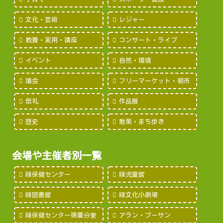
文化・芸術
レジャー
教養・実用・講座
コンサート・ライブ
イベント
自然・環境
議会
フリーマーケット・朝市
祭礼
作品展
歴史
散策・まち歩き
会場や主催者別一覧
緑保健センター
緑児童館
緑図書館
緑文化小劇場
緑保健センター徳重分室
アラン・プーサン