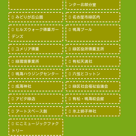
ンター北部分室
みどりが丘公園
名古屋市緑区内
ヒルズウォーク徳重ガー
鳴海プール
デンズ
ユメリア徳重
緑区役所徳重支所
緑環境事業所
有松天満社
鳴海ハウジングセンター
六弦とコットン
成海神社
緑区社会福祉協議会
アピタ緑店
有松・鳴海絞会館
アートスペース創
氷上姉子神社
にこミュージックファク
トリー