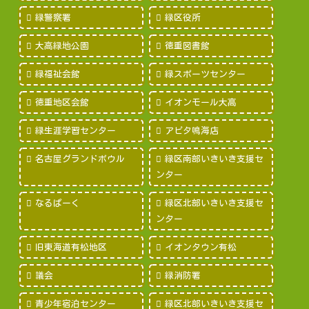
緑警察署
緑区役所
大高緑地公園
徳重図書館
緑福祉会館
緑スポーツセンター
徳重地区会館
イオンモール大高
緑生涯学習センター
アピタ鳴海店
名古屋グランドボウル
緑区南部いきいき支援セ
ンター
なるぱーく
緑区北部いきいき支援セ
ンター
旧東海道有松地区
イオンタウン有松
議会
緑消防署
青少年宿泊センター
緑区北部いきいき支援セ