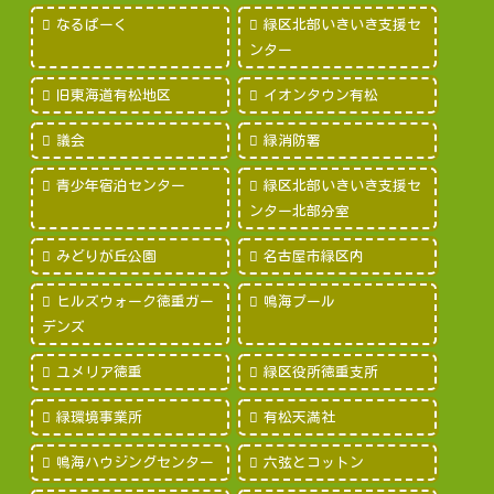
なるぱーく
緑区北部いきいき支援セ
ンター
旧東海道有松地区
イオンタウン有松
議会
緑消防署
青少年宿泊センター
緑区北部いきいき支援セ
ンター北部分室
みどりが丘公園
名古屋市緑区内
ヒルズウォーク徳重ガー
鳴海プール
デンズ
ユメリア徳重
緑区役所徳重支所
緑環境事業所
有松天満社
鳴海ハウジングセンター
六弦とコットン