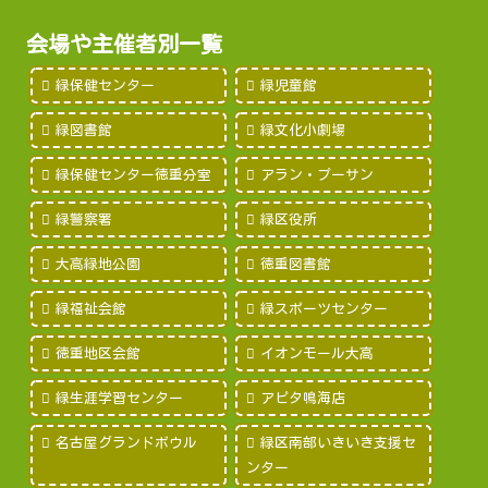
会場や主催者別一覧
緑保健センター
緑児童館
緑図書館
緑文化小劇場
緑保健センター徳重分室
アラン・プーサン
緑警察署
緑区役所
大高緑地公園
徳重図書館
緑福祉会館
緑スポーツセンター
徳重地区会館
イオンモール大高
緑生涯学習センター
アピタ鳴海店
名古屋グランドボウル
緑区南部いきいき支援セ
ンター