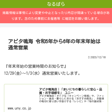
なるぱら
掲載情報は事情により変更や中止となったり内容が間違っている場合があ
ります。念のため事前に主催者等 に確認をお願い致します。
アピタ鳴海 令和5年から6年の年末年始は
通常営業
2023/12/18
『年末年始の営業時間のお知らせ』
12/29(金)～1/3(水) 通常営業いたします。
アピタ鳴海店｜「まいにちの暮らしに安心・品
質・お手頃感を」 ユニー
アピタ鳴海店｜オトクな「キャンペーン情報」や、ファッ
ション・食品・暮らしにおける「おすすめ商品」、お客様
の毎日に寄り添い手助けする「レシピ」や「旬の食材情
報」、各店舗のチラシや店舗情報、サービスまで、お客様
の「まいにちの暮らしに安心・品質・...
www.uny.co.jp