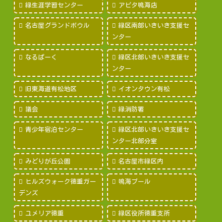
緑生涯学習センター
アピタ鳴海店
名古屋グランドボウル
緑区南部いきいき支援セ
ンター
なるぱーく
緑区北部いきいき支援セ
ンター
旧東海道有松地区
イオンタウン有松
議会
緑消防署
青少年宿泊センター
緑区北部いきいき支援セ
ンター北部分室
みどりが丘公園
名古屋市緑区内
ヒルズウォーク徳重ガー
鳴海プール
デンズ
ユメリア徳重
緑区役所徳重支所