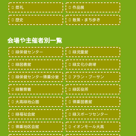
祭礼
作品展
歴史
散策・まち歩き
会場や主催者別一覧
緑保健センター
緑児童館
緑図書館
緑文化小劇場
緑保健センター徳重分室
アラン・プーサン
緑警察署
緑区役所
大高緑地公園
徳重図書館
緑福祉会館
緑スポーツセンター
徳重地区会館
イオンモール大高