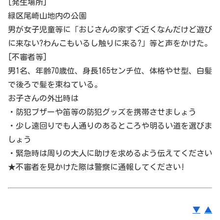
[発生場所]
緑区
尾崎山地内の公園
男が女子児童等に「おじさんの家すぐ近くなんだけど遊び
に来ない?わんこもいるし触りに来る?」等と声をかけた。
[不審者等]
男1名、年齢70歳位、身長165センチ位、体格やせ型、白髪
で後ろで髪を束ねている。
お子さんの外出時は
・防犯ブザーや笛等の防犯グッズを携帯させましょう
・少し遠回りでも人通りのあるところや明るい道を選びま
しょう
・緊急時は周りの大人に助けを求めるよう伝えてください
★不審者を見かけた際は警察に通報してください!
▼
▲