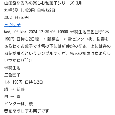
山田餅なるみの楽しむ和菓子シリーズ 3月
丸桶5品 1,420円 日持ち2日
単品 各250円
三色団子
Wed, 06 Mar 2024 12:39:06 +0900 米粉生地三色団子1本
190円 日持ち2日緑 → 新芽白 → 雪ピンク→桃、桜春を
あらわすお菓子です雪の下には新芽がのぞき、上には春の
お花が咲くというシンプルですが、先人の知恵は素晴らし
いですね!(^^)!
米粉生地
三色団子
1本 190円 日持ち2日
緑 → 新芽
白 → 雪
ピンク→桃、桜
春をあらわすお菓子です