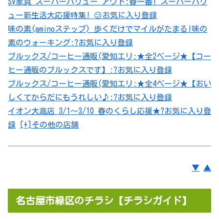
SV家具 スーパーバリュー アウト:春一番! スーパーバリ
ュー新生活大応援特集! 😕
お気に入り登録
味の素(aminoステップ) 歩くだけでマイルがたまる!味の
素のウォーキング:?
お気に入り登録
ブルックス/コーヒー通販(愛知エリ:★全2ページ★【コー
ヒー通販のブルックスです】:?
お気に入り登録
ブルックス/コーヒー通販(愛知エリ:★全4ページ★【おい
しくてからだにもうれしい♪:?
お気に入り登録
イオン大高店 3/1～3/10 春のくらし応援★?
お気に入り登
録
[+]その他の店舗
▼
▲
名古屋市緑区のチラシ【チラシガイド】