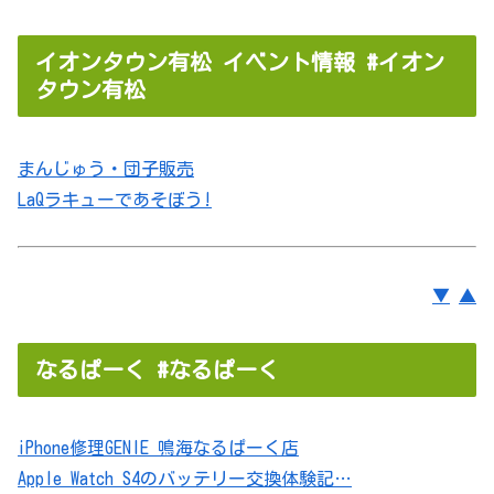
イオンタウン有松 イベント情報 #イオン
タウン有松
まんじゅう・団子販売
LaQラキューであそぼう!
▼
▲
なるぱーく #なるぱーく
iPhone修理GENIE 鳴海なるぱーく店
Apple Watch S4のバッテリー交換体験記…