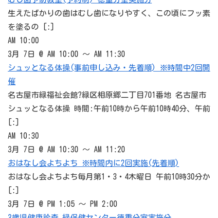
生えたばかりの歯はむし歯になりやすく、この頃にフッ素
を塗るの [:]
AM 10:00
3月 7日 @ AM 10:00 ～ AM 11:30
シュッとなる体操(事前申し込み・先着順) ※時間中2回開
催
名古屋市緑福祉会館?
緑区
相原郷二丁目701番地 名古屋市
シュッとなる体操 時間:午前10時から午前10時40分、午前
[:]
AM 10:30
3月 7日 @ AM 10:30 ～ AM 11:20
おはなし会よちよち ※時間内に2回実施(先着順)
おはなし会よちよち毎月第1・3・4木曜日 午前10時30分か
[:]
3月 7日 @ PM 1:05 ～ PM 2:00
3歳児健康診査 緑保健センター徳重分室実施分