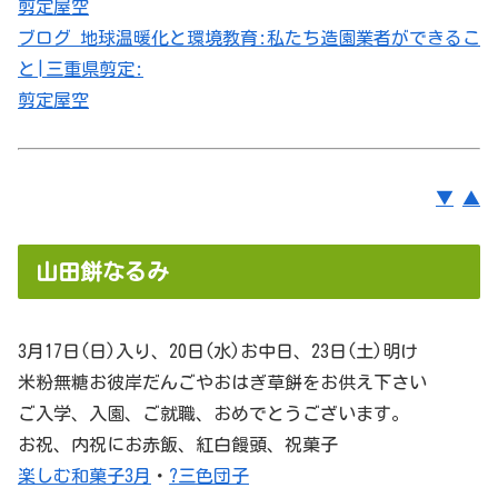
剪定屋空
ブログ 地球温暖化と環境教育:私たち造園業者ができるこ
と|三重県剪定:
剪定屋空
▼
▲
山田餅なるみ
3月17日(日)入り、20日(水)お中日、23日(土)明け
米粉無糖お彼岸だんごやおはぎ草餅をお供え下さい
ご入学、入園、ご就職、おめでとうございます。
お祝、内祝にお赤飯、紅白饅頭、祝菓子
楽しむ和菓子3月
・
?三色団子