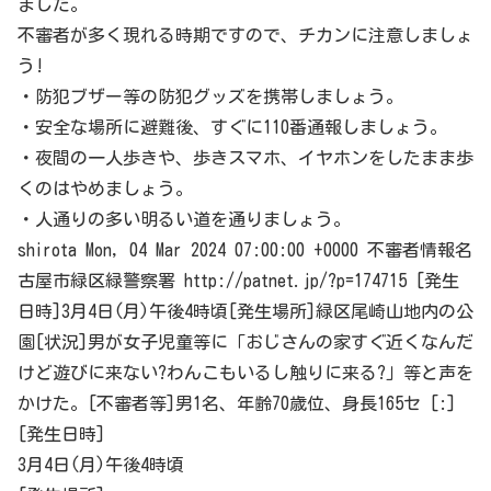
ました。
不審者が多く現れる時期ですので、チカンに注意しましょ
う!
・防犯ブザー等の防犯グッズを携帯しましょう。
・安全な場所に避難後、すぐに110番通報しましょう。
・夜間の一人歩きや、歩きスマホ、イヤホンをしたまま歩
くのはやめましょう。
・人通りの多い明るい道を通りましょう。
shirota Mon, 04 Mar 2024 07:00:00 +0000 不審者情報名
古屋市
緑区
緑警察署 http://patnet.jp/?p=174715 [発生
日時]3月4日(月)午後4時頃[発生場所]
緑区
尾崎山地内の公
園[状況]男が女子児童等に「おじさんの家すぐ近くなんだ
けど遊びに来ない?わんこもいるし触りに来る?」等と声を
かけた。[不審者等]男1名、年齢70歳位、身長165セ [:]
[発生日時]
3月4日(月)午後4時頃