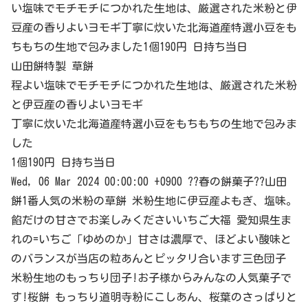
い塩味でモチモチにつかれた生地は、厳選された米粉と伊
豆産の香りよいヨモギ丁寧に炊いた北海道産特選小豆をも
ちもちの生地で包みました1個190円 日持ち当日
山田餅特製 草餅
程よい塩味でモチモチにつかれた生地は、厳選された米粉
と伊豆産の香りよいヨモギ
丁寧に炊いた北海道産特選小豆をもちもちの生地で包みま
した
1個190円 日持ち当日
Wed, 06 Mar 2024 00:00:00 +0900 ??春の餅菓子??山田
餅1番人気の米粉の草餅 米粉生地に伊豆産よもぎ、塩味。
餡だけの甘さでお楽しみくださいいちご大福 愛知県生ま
れの=いちご「ゆめのか」甘さは濃厚で、ほどよい酸味と
のバランスが当店の粒あんとピッタリ合います三色団子
米粉生地のもっちり団子!お子様からみんなの人気菓子で
す!桜餅 もっちり道明寺粉にこしあん、桜葉のさっぱりと