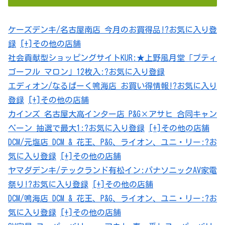
ケーズデンキ/名古屋南店 今月のお買得品!?
お気に入り登
録
[+]その他の店舗
社会貢献型ショッピングサイトKUR:★上野風月堂「プティ
ゴーフル マロン」12枚入:?
お気に入り登録
エディオン/なるぱーく鳴海店 お買い得情報!?
お気に入り
登録
[+]その他の店舗
カインズ 名古屋大高インター店 P&G×アサヒ 合同キャン
ペーン 抽選で最大1:?
お気に入り登録
[+]その他の店舗
DCM/元塩店 DCM & 花王、P&G、ライオン、ユニ・リー:?
お
気に入り登録
[+]その他の店舗
ヤマダデンキ/テックランド有松イン:パナソニックAV家電
祭り!?
お気に入り登録
[+]その他の店舗
DCM/鳴海店 DCM & 花王、P&G、ライオン、ユニ・リー:?
お
気に入り登録
[+]その他の店舗