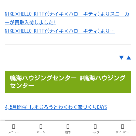
NIKE×HELLO KITTY(ナイキ×ハローキティ)よりスニーカ
ーが買取入荷しました!
NIKE×HELLO KITTY(ナイキ×ハローキティ)より…
▼
▲
鳴海ハウジングセンター #鳴海ハウジング
センター
4,5月開催 しまじろうとわくわく家づくりDAYS
メニュー
ホーム
検索
トップ
サイドバー
▼
▲