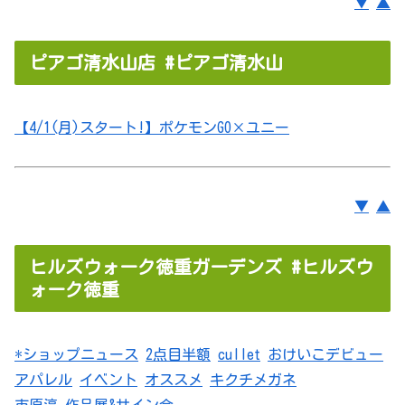
▼
▲
ピアゴ清水山店 #ピアゴ清水山
【4/1(月)スタート!】ポケモンGO×ユニー
▼
▲
ヒルズウォーク徳重ガーデンズ #ヒルズウ
ォーク徳重
*ショップニュース
2点目半額
cullet
おけいこデビュー
アパレル
イベント
オススメ
キクチメガネ
市原淳 作品展&サイン会