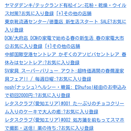
ヤマダデンキ/テックランド有松イン:花粉・乾燥・ウイル
ス対策?
お気に入り登録
[+]その他の店舗
東京靴流通センター/徳重店 新生活スタート SALE?
お気に
入り登録
DCM/大府店 DCMの家電で始める春の新生活 春の家電大市
😕
お気に入り登録
[+]その他の店舗
中部国際空港セントレア かぞくのアソビバセントレア 春
休みはセントレア:?
お気に入り登録
SV家具 スーパーバリュー アウト:超特価満開の春爛漫家
具フェア!! / 毎週日曜:?
お気に入り登録
nosh(ナッシュ)ヘルシー・糖質:【Shufoo!経由のお申込み
で初回2000円:?
お気に入り登録
レタスクラブ(愛知エリア)#001 た～ぷりのチョコクリー
ム入りのケーキで大人の癒:?
お気に入り登録
レタスクラブ(愛知エリア)#002 処方箋を前もってスマホ
で撮影・送信! 薬の待ち:?
お気に入り登録