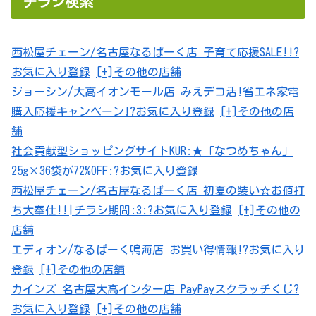
チラシ検索
西松屋チェーン/名古屋なるぱーく店 子育て応援SALE!!?
お気に入り登録
[+]その他の店舗
ジョーシン/大高イオンモール店 みえデコ活!省エネ家電
購入応援キャンペーン!?
お気に入り登録
[+]その他の店
舗
社会貢献型ショッピングサイトKUR:★「なつめちゃん」
25g×36袋が72%OFF:?
お気に入り登録
西松屋チェーン/名古屋なるぱーく店 初夏の装い☆お値打
ち大奉仕!!|チラシ期間:3:?
お気に入り登録
[+]その他の
店舗
エディオン/なるぱーく鳴海店 お買い得情報!?
お気に入り
登録
[+]その他の店舗
カインズ 名古屋大高インター店 PayPayスクラッチくじ?
お気に入り登録
[+]その他の店舗