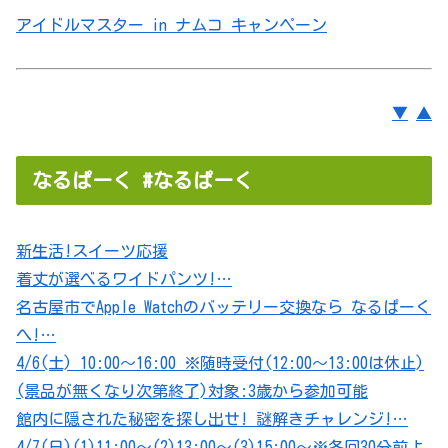
アイドルマスター in ナムコ キャンペーン
▼
▲
なるぱーく #なるぱーく
新生活!スイーツ応援
着丈が選べるワイドパンツ!…
名古屋市でApple Watchのバッテリー交換なら なるぱーく
へ!…
4/6(土) 10:00～16:00 ※随時受付(12:00～13:00は休止)
(景品が無くなり次第終了)対象:3歳から参加可能
館内に隠された秘密を探し出せ! 謎解きチャレンジ!…
4/7(日)(1)11:00～(2)13:00～(3)15:00～※各回30分前よ