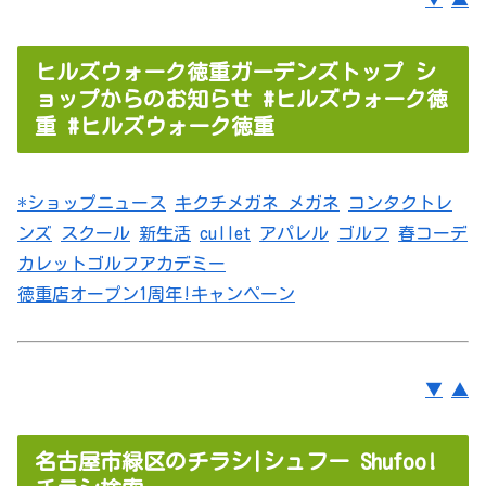
ヒルズウォーク徳重ガーデンズトップ シ
ョップからのお知らせ #ヒルズウォーク徳
重 #ヒルズウォーク徳重
*ショップニュース
キクチメガネ
メガネ
コンタクトレ
ンズ
スクール
新生活
cullet
アパレル
ゴルフ
春コーデ
カレットゴルフアカデミー
徳重店オープン1周年!キャンペーン
▼
▲
名古屋市緑区のチラシ|シュフー Shufoo!