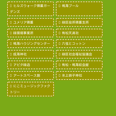
ヒルズウォーク徳重ガー
鳴海プール
デンズ
ユメリア徳重
緑区役所徳重支所
緑環境事業所
有松天満社
鳴海ハウジングセンター
六弦とコットン
成海神社
緑区社会福祉協議会
アピタ緑店
有松・鳴海絞会館
アートスペース創
氷上姉子神社
にこミュージックファク
トリー