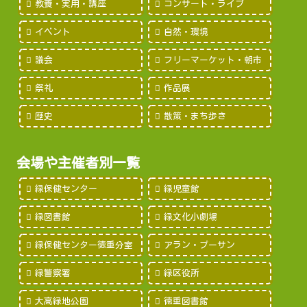
教養・実用・講座
コンサート・ライブ
イベント
自然・環境
議会
フリーマーケット・朝市
祭礼
作品展
歴史
散策・まち歩き
会場や主催者別一覧
緑保健センター
緑児童館
緑図書館
緑文化小劇場
緑保健センター徳重分室
アラン・プーサン
緑警察署
緑区役所
大高緑地公園
徳重図書館