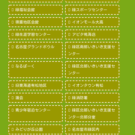
緑福祉会館
緑スポーツセンター
徳重地区会館
イオンモール大高
緑生涯学習センター
アピタ鳴海店
名古屋グランドボウル
緑区南部いきいき支援セ
ンター
なるぱーく
緑区北部いきいき支援セ
ンター
旧東海道有松地区
イオンタウン有松
議会
緑消防署
青少年宿泊センター
緑区北部いきいき支援セ
ンター北部分室
みどりが丘公園
名古屋市緑区内